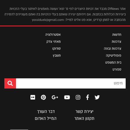
אתר DYNews מכבד את זכויות היוצרים לפי ס' 27א' ועושה מאמצים לאיתור בעלי הזכויות
ביצירות הכלולות בכתבות. אם זיהיתם יצירה שאתם בעלי הזכויות בה ואתם מעוניינים להסירה
מהכתבה או למתן קרדיט, אנא פנו אלינו למייל: yossiduek@gmail.com
חדשות
אסטרולוגיה
צרכנות
מאזני צדק
צרכנות נבונה
סודוקו
פופוליטיקה
תשבץ
בית המשפט
ספורט
יצירת קשר
דבר העורך
תקנון האתר
המייל האדום