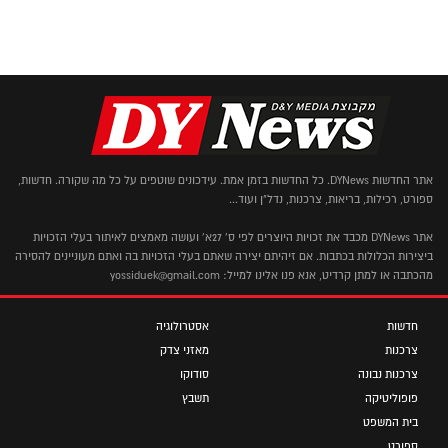
אתר החדשות DYNews. כל החדשות בזמן אמת. עידכונים שוטפים על כל מה שקורה. חדשות,
ספורט, רכילות, בריאות, צרכנות, נדל"ן ועוד...
אתר DYNews מכבד את זכויות היוצרים לפי ס' 27א' ועושה מאמצים לאיתור בעלי הזכויות
ביצירות הכלולות בכתבות. אם זיהיתם יצירה שאתם בעלי הזכויות בה ואתם מעוניינים להסירה
מהכתבה או למתן קרדיט, אנא פנו אלינו למייל: yossiduek@gmail.com
חדשות
אסטרולוגיה
צרכנות
מאזני צדק
צרכנות נבונה
סודוקו
פופוליטיקה
תשבץ
בית המשפט
ספורט