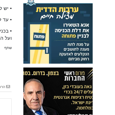
• יש ל
• עד 
• בכנ
ועל הקשר לשה
שתף
הרש