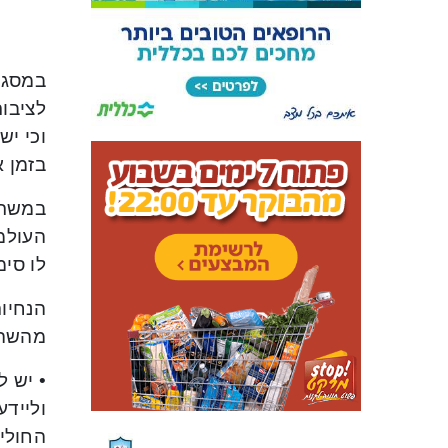
במסגר
לציבור
וכי יש
בזמן 
במשרד
העולמי
לו סימ
מהשהי
• יש 
ולייד
החולי