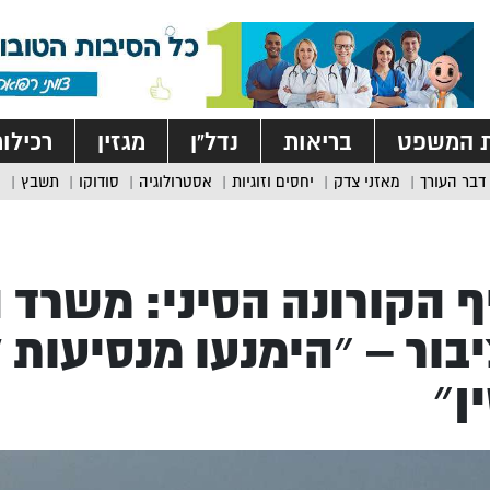
ת המשפט
בריאות
נדל”ן
מגזין
רכילו
דבר העורך
מאזני צדק
יחסים וזוגיות
אסטרולוגיה
סודוקו
תשבץ
ף הקורונה הסיני: משרד 
בור – ״הימנעו מנסיעות 
ן״