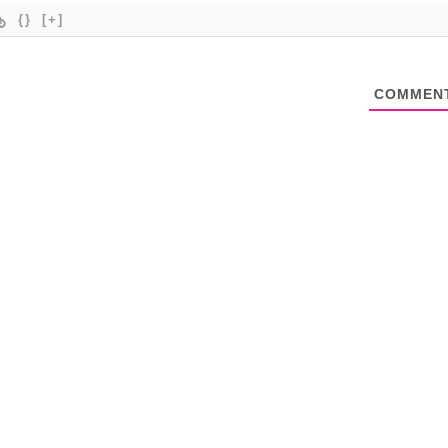
{}
[+]