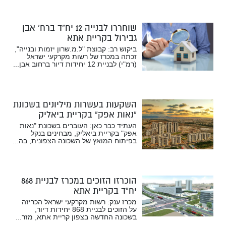
שוחררו לבנייה 12 יח”ד ברח’ אבן
גבירול בקריית אתא
ביקוש רב: קבוצת "ל.מ.שרון יזמות ובנייה",
זכתה במכרז של רשות מקרקעי ישראל
(רמ"י) לבניית 12 יחידות דיור ברחוב אבן...
השקעות בעשרות מיליונים בשכונת
“נאות אפק” בקריית ביאליק
העתיד כבר כאן: העוברים בשכונת "נאות
אפק" בקריית ביאליק, מבחינים בנקל
בפיתוח המואץ של השכונה הצפונית, בה...
הוכרזו הזוכים במכרז לבניית 868
יח”ד בקריית אתא
מכרז ענק: רשות מקרקעי ישראל הכריזה
על הזוכים לבניית 868 יחידות דיור,
בשכונה החדשה בצפון קריית אתא, מזר...