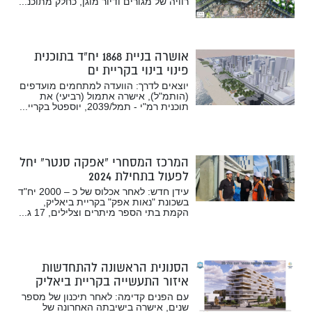
רוויה של מגורים ודיור מוגן, כחלק מתוכנ...
אושרה בניית 1868 יח”ד בתוכנית
פינוי בינוי בקריית ים
יוצאים לדרך: הוועדה למתחמים מועדפים
(הותמ"ל), אישרה אתמול (רביעי) את
תוכנית רמ"י - תמל/2039, יוספטל בקריי...
המרכז המסחרי “אפקה סנטר” יחל
לפעול בתחילת 2024
עידן חדש: לאחר אכלוס של כ – 2000 יח"ד
בשכונת "נאות אפק" בקריית ביאליק,
הקמת בתי הספר מיתרים וצלילים, 17 ג...
הסנונית הראשונה להתחדשות
איזור התעשייה בקריית ביאליק
עם הפנים קדימה: לאחר תיכנון של מספר
שנים, אישרה בישיבתה האחרונה של