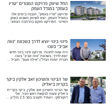
החל שיווק פרויקט המגורים “טריו
בעמק” במגדל העמק
פרויקט "טריו בעמק", הנבנה בימים אלו
במגדל העמק, יוצא לשיווק השבוע בשוק
הפרטי. הפרויקט מוקם בהרחבה הצפוני...
פינוי בינוי יוצא לדרך בשכונת “נווה
אביב” בעכו
היה שווה לחכות: פרויקט פינוי בינוי חדש
יוצא לדרך, בשכונת "נווה אביב" בעכו.
חברת יזמות הנדל"ן "אילה אגם", תוביל ...
שר הבינוי והשיכון זאב אלקין ביקר
בקרית ביאליק
שר הבינוי והשיכון זאב אלקין, ביקר בקריית
ביאליק ונענה לבקשת ראש העיר, אלי
דוקורסקי, ויעמיד תקציב בסך 2.5 מיליון ...