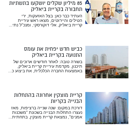
85 מיליון שקלים יושקעו בתשתיות
תחבורה בקריית ביאליק
העתיד כבר כאן: בצל האזעקות, ירי
הטילים והיירוטים, מצאו ראש עיריית
קריית ביאליק, אלי דוקורסקי, ומנכ"ל נתי...
כביש חדש יפחית את עומס
התנועה בקריית ביאליק
בשורה טובה: לאחר חודשים ארוכים של
תיכנון, מקדמת עיריית קריית ביאליק,
באמצעות החברה הכלכלית, את ביצוע כ...
קריית מוצקין אחרונה בהתחלות
הבנייה בקריות
דורכת במקום: שנה שנייה ברציפות, מאז
נעצרו התחלות הבנייה בשכונת "משכנות
אמנים", נמצאת קריית מוצקין, בתחתית...