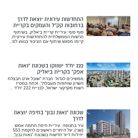
התחדשות עירונית יוצאת לדרך
ברחובות קק”ל והעמקים בקריית
ביאליק
סוף סוף: עיריית קריית ביאליק, בשיתוף
הרשות הממשלתית להתחדשות עירונית,
קיימו מפגש שיתוף עם הציבור בנוגע לפ...
222 יח”ד ישווקו בשכונת “נאות
אפק” בקריית ביאליק
ממשיכים לגדול: חברת "שובל ארט חבצלת
השרון שותפות מוגבלת", זכתה במכרז
רשות מקרקעי ישראל, לבניית 222 יח"ד ...
שכונת “נאות נבון” בחיפה יוצאת
לדרך
עיר בתנופה: עיריית חיפה חתמה אמש
(שני), על היתרים ראשונים להקמת 553
יחידות דיור חדשות בשכונת "נאות נבון", ...