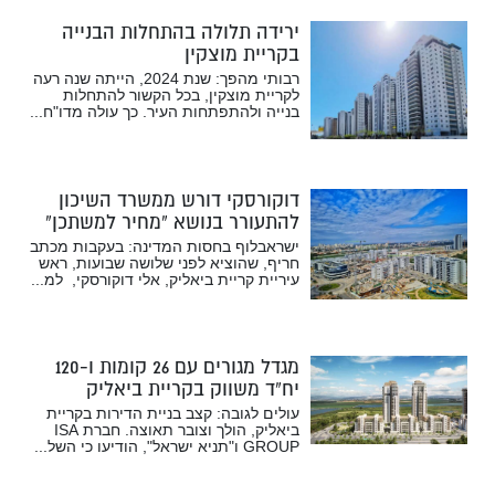
ירידה תלולה בהתחלות הבנייה
בקריית מוצקין
רבותי מהפך: שנת 2024, הייתה שנה רעה
לקריית מוצקין, בכל הקשור להתחלות
בנייה ולהתפתחות העיר. כך עולה מדו"ח...
דוקורסקי דורש ממשרד השיכון
להתעורר בנושא “מחיר למשתכן”
ישראבלוף בחסות המדינה: בעקבות מכתב
חריף, שהוציא לפני שלושה שבועות, ראש
עיריית קריית ביאליק, אלי דוקורסקי, למ...
מגדל מגורים עם 26 קומות ו-120
יח”ד משווק בקריית ביאליק
עולים לגובה: קצב בניית הדירות בקריית
ביאליק, הולך וצובר תאוצה. חברת ISA
GROUP ו"תניא ישראל", הודיעו כי השל...