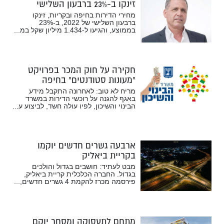
זינקו ב-23% ברבעון השלישי
מחירי הדירות בחיפה ובקריות, זינקו
ברבעון השלישי של 2022, ב-23%
בממוצע, והגיעו ל-1.434 מיליון שקל במ...
חקירה על חוק המכר בפרויקט
“מעונות סטודנטים” בחיפה
מריח לא טוב: לאחרונה התקבל מידע
באגף להגנה על רוכשי הדירות במשרד
הבינוי והשיכון, לפיו עולה חשד, לביצוע ע...
ארבעה גשרים חדשים יוקמו
בקריית ביאליק
מבט לעתיד: חושבים בגדול והולכים
בגדול. החברה הכלכלית קריית ביאליק,
פירסמה מכרז להקמת 4 גשרים חדשים,...
מתחם לתעסוקה ומסחר יוקם