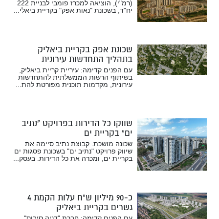
(רמ"י), הוציאה למכרז פומבי לבניית 222
יח"ד, בשכונת "נאות אפק" בקריית ביאלי...
שכונת אפק בקריית ביאליק
בתהליך התחדשות עירונית
עם הפנים קדימה: עיריית קריית ביאליק,
בשיתוף הרשות הממשלתית להתחדשות
עירונית, מקדמות תוכנית מפורטת להת...
שווקו כל הדירות בפרויקט “נתיב
ים” בקריית ים
שכונה מושכת: קבוצת נתיב סיימה את
שיווק פרויקט "נתיב ים" בשכונת פסגות ים
בקריית ים, ומכרה את כל הדירות. בעסק...
כ-90 מיליון ש”ח עלות הקמת 4
גשרים בקריית ביאליק
עם הפנים קדימה: חברת "דניה סיבוס",