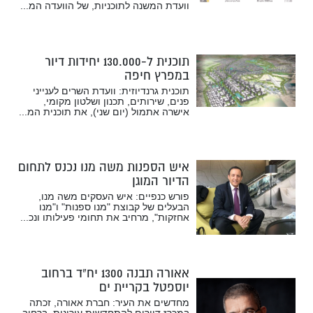
וועדת המשנה לתוכניות, של הוועדה המ...
תוכנית ל-130.000 יחידות דיור
במפרץ חיפה
תוכנית גרנדיוזית: וועדת השרים לענייני
פנים, שירותים, תכנון ושלטון מקומי,
אישרה אתמול (יום שני), את תוכנית המ...
איש הספנות משה מנו נכנס לתחום
הדיור המוגן
פורש כנפיים: איש העסקים משה מנו,
הבעלים של קבוצת "מנו ספנות" ו"מנו
אחזקות", מרחיב את תחומי פעילותו ונכ...
אאורה תבנה 1300 יח”ד ברחוב
יוספטל בקריית ים
מחדשים את העיר: חברת אאורה, זכתה
במכרז דיירים להתחדשות עירונית, ברחוב