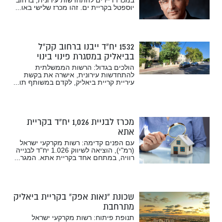
יוספטל בקריית ים. זהו מכרז שלישי באו...
1532 יח”ד ייבנו ברחוב קק”ל
בביאליק במסגרת פינוי בינוי
הולכים בגדול: הרשות הממשלתית
להתחדשות עירונית, אישרה את בקשת
עיריית קריית ביאליק, לקדם במשותף תו...
מכרז לבניית 1,026 יח”ד בקריית
אתא
עם הפנים קדימה: רשות מקרקעי ישראל
(רמ"י), הוציאה לשיווק 1.026 יח"ד לבנייה
רוויה, במתחם אחד בקריית אתא. המגר...
שכונת “נאות אפק” בקריית ביאליק
מתרחבת
תנופת פיתוח: רשות מקרקעי ישראל