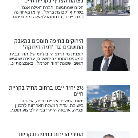
בצומת הצריף בקריית חיים
חלום שמתגשם: חברת "אילה אגם",
בשיתוף "קבוצת בראל", קיימו באחרונה
כנס דיירים, בו חתמו למעלה ממחציתם ...
הירוקים בחיפה תומכים במאבק
התושבים נגד “דניה הירוקה”
תוכנית מיותרת: היום (חמישי) תדון בבית
המשפט המחוזי בירושלים, עתירה שהגישו
תושבי שכונת "הוד הכרמל", באמצעות ע...
276 יח”ד ייבנו ברחוב מח”ל בקריית
חיים
ימות המשיח: עיריית חיפה, אישרה
בישיבת ועדת המשנה האחרונה לתכנון
ובנייה, ארבעה היתרי בנייה לביצוע תוכני...
מחירי הדירות בחיפה ובקריות