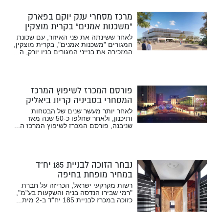
מרכז מסחרי ענק יוקם בפארק
“משכנות אמנים” בקרית מוצקין
לאחר ששינתה את פני האיזור, עם שכונת
המגורים "משכנות אמנים", בקרית מוצקין,
המזכירה את בנייני המגורים בניו יורק, ה...
פורסם המכרז לשיפוץ המרכז
המסחרי בסביניה קרית ביאליק
לאחר יותר מעשר שנים של הבטחות
ותיכנון, ולאחר שחלפו כ-50 שנה מאז
שניבנה, פורסם המכרז לשיפוץ המרכז ה...
נבחר הזוכה לבניית 185 יח”ד
במחיר מופחת בחיפה
רשות מקרקעי ישראל, הכריזה על חברת
"רמי שבירו הנדסה בניה והשקעות בע"מ",
כזוכה במכרז לבניית 185 יח"ד ב-2 מית...