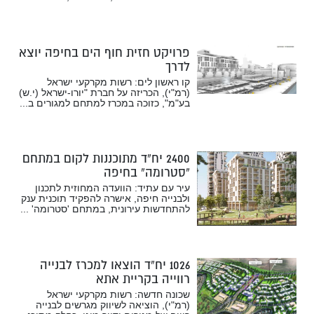
פרויקט חזית חוף הים בחיפה יוצא
לדרך
קו ראשון לים: רשות מקרקעי ישראל
(רמ"י), הכריזה על חברת "יורו-ישראל (י.ש)
בע"מ", כזוכה במכרז למתחם למגורים ב...
2400 יח”ד מתוכננות לקום במתחם
“סטרומה” בחיפה
עיר עם עתיד: הוועדה המחוזית לתכנון
ולבנייה חיפה, אישרה להפקיד תוכנית ענק
להתחדשות עירונית, במתחם 'סטרומה' ...
1026 יח”ד הוצאו למכרז לבנייה
רווייה בקריית אתא
שכונה חדשה: רשות מקרקעי ישראל
(רמ"י), הוציאה לשיווק מגרשים לבנייה