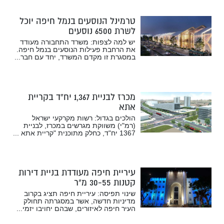
טרמינל הנוסעים בנמל חיפה יוכל
לשרת 6500 נוסעים
יש למה לצפות: משרד התחבורה מעודד
את הרחבת פעילות הנוסעים בנמל חיפה.
במסגרת זו מקדם המשרד, יחד עם חבר...
מכרז לבניית 1,367 יח”ד בקריית
אתא
הולכים בגדול: רשות מקרקעי ישראל
(רמ"י) משווקת מגרשים במכרז, לבניית
1367 יח"ד, כחלק מתוכנית "קריית אתא ...
עיריית חיפה מעודדת בניית דירות
קטנות 30-55 מ”ר
שינוי תפיסה: עיריית חיפה תציג בקרוב
מדיניות חדשה, אשר במסגרתה תחולק
העיר חיפה לאיזורים, שבהם יחויבו יזמי...