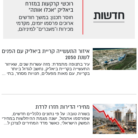
רוכשי קרקעות במזרח
ביאליק “אכלו אותה”
חדשות
חוסר תכנון: במשך חודשים
ארוכים פרסמו יזמים, מקדמי
מכירות ו"מעכרים" למיניהם,
קרקעות במזרח קריית ביאליק
ואף השקיעו בפרסום עשרות
אלפי שקלים. אותן חברות
איזור התעשייה קריית ביאליק עם הפנים
ויזמים, ניסו …
לשנת 2050
עיר בתנופה מתמדת: מזה עשרות שנים, שאיזור
התעשייה בקריית ביאליק, נחשב לגדול ביותר
בקריות, עם מאות מפעלים, חנויות מסחר, בתי ...
מחירי הדירות חזרו לרדת
בשורה טובה: על פי נתונים כלכליים חדשים,
שפורסמו אתמול, ישנה מגמת ההיחלשות במחירי
המשק הישראלי, כאשר מדד המחירים לצרכן ל...