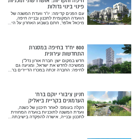
חיפה והקריות: אושרו שתי תוכניות
פינוי בינוי גדולות
עם הפנים קדימה: יו"ר וועדת המשנה של
הוועדה המקומית לתכנון ובנייה חיפה,
מיכאל אלפר, חתם בשבוע האחרון על הי...
800 יח”ד בחיפה במסגרת
התחדשות עירונית
חדש במקום ישן: חברת אורון נדל"ן
ממשיכה לחדש את ישראל, ומגיעה גם
לחיפה: החברה זכתה במכרז הדיירים בר...
חניון ציבורי יוקם ברח’
הערמונים בקריית ביאליק
הקלה בעומס: לאחר תיכנון של כשנה,
וועדת המשנה לתוכניות בוועדה המחוזית
לתכנון ובנייה, אישרה להפקדה בישיבתה...