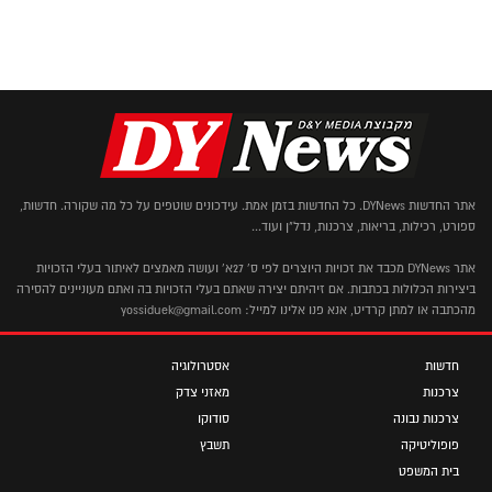
אתר החדשות DYNews. כל החדשות בזמן אמת. עידכונים שוטפים על כל מה שקורה. חדשות,
ספורט, רכילות, בריאות, צרכנות, נדל"ן ועוד...
אתר DYNews מכבד את זכויות היוצרים לפי ס' 27א' ועושה מאמצים לאיתור בעלי הזכויות
ביצירות הכלולות בכתבות. אם זיהיתם יצירה שאתם בעלי הזכויות בה ואתם מעוניינים להסירה
מהכתבה או למתן קרדיט, אנא פנו אלינו למייל: yossiduek@gmail.com
חדשות
אסטרולוגיה
צרכנות
מאזני צדק
צרכנות נבונה
סודוקו
פופוליטיקה
תשבץ
בית המשפט