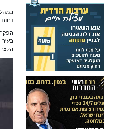
במהלך
דיווח 
הפקחים
הקצין 