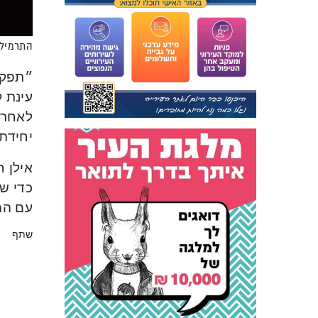
התרמילים
״תפקי
עינת 
לאחרונ
יחידת
אילן 
כדי שה
עם המ
שתף