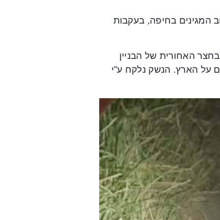
 המגינים בחיפה, בעקבות
בחצר האחורית של הבניין
סוג ״גלוק״, עטוף במכנס וכן 14 תרמילים על הארץ. הנשק נלקח ע”י