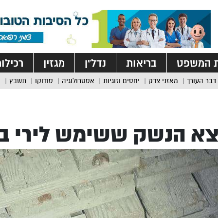
ת המשפט
בריאות
נדל”ן
מגזין
רכילו
דבר העורך
מאזני צדק
יחסים וזוגיות
אסטרולוגיה
סודוקו
תשבץ
א הנשק ששימש לירי בע