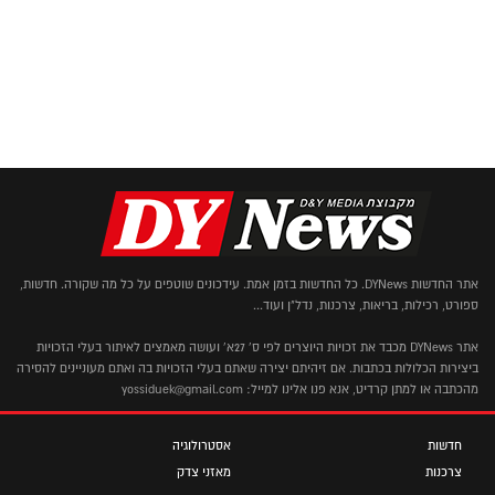
אתר החדשות DYNews. כל החדשות בזמן אמת. עידכונים שוטפים על כל מה שקורה. חדשות,
ספורט, רכילות, בריאות, צרכנות, נדל"ן ועוד...
אתר DYNews מכבד את זכויות היוצרים לפי ס' 27א' ועושה מאמצים לאיתור בעלי הזכויות
ביצירות הכלולות בכתבות. אם זיהיתם יצירה שאתם בעלי הזכויות בה ואתם מעוניינים להסירה
מהכתבה או למתן קרדיט, אנא פנו אלינו למייל: yossiduek@gmail.com
חדשות
אסטרולוגיה
צרכנות
מאזני צדק