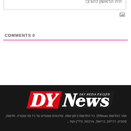
COMMENTS
0
אתר החדשות DYNews. כל החדשות בזמן אמת. עידכונים שוטפים על כל מה שקורה. חדשות,
ספורט, רכילות, בריאות, צרכנות, נדל"ן ועוד...