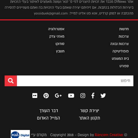
אתר DYNews מכבד את זכויות היוצרים לפי ס' 27א' ועושה מאמצים לאיתור בעלי הזכויות
ביצירות הכלולות בכתבות. אם זיהיתם יצירה שאתם בעלי הזכויות בה ואתם מעוניינים להסירה
מהכתבה או למתן קרדיט, אנא פנו אלינו למייל: yossiduek@gmail.com
חדשות
אסטרולוגיה
צרכנות
מאזני צדק
צרכנות נבונה
סודוקו
פופוליטיקה
תשבץ
בית המשפט
ספורט
יצירת קשר
דבר העורך
תקנון האתר
המייל האדום
|
© Copyright 2018 - Design by
Rancom Creative
מקודם ע"י