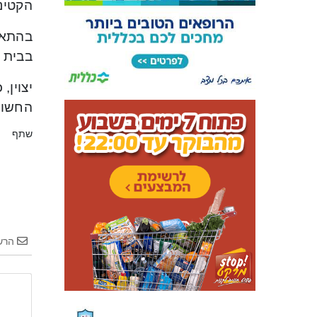
הקטינה
בהתאם
בבית 
יצוין,
החשוד
שתף
הרש