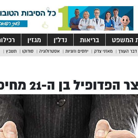
ת המשפט
בריאות
נדל”ן
מגזין
רכילו
דבר העורך
מאזני צדק
יחסים וזוגיות
אסטרולוגיה
סודוקו
תשבץ
 הפדופיל בן ה-21 מחיפה