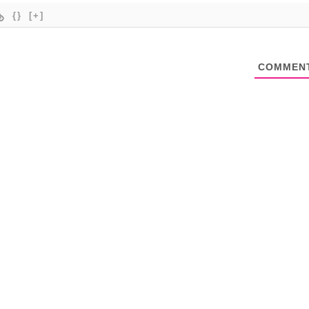
{}
[+]