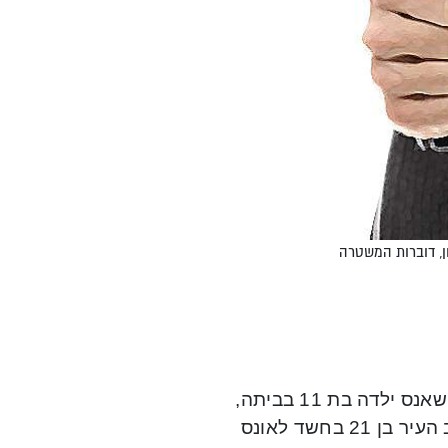
ן, דוברות המשטרה
במסגרת חקירה מאומצת שניהלה משטרת חיפה, אחר פדופיל שאנס ילדה בת 11 בביתה,
בעת שהוריה ישנו, עצרו ביום שני שוטרי תחנת חיפה, את תושב העיר בן 21 בחשד לאונס