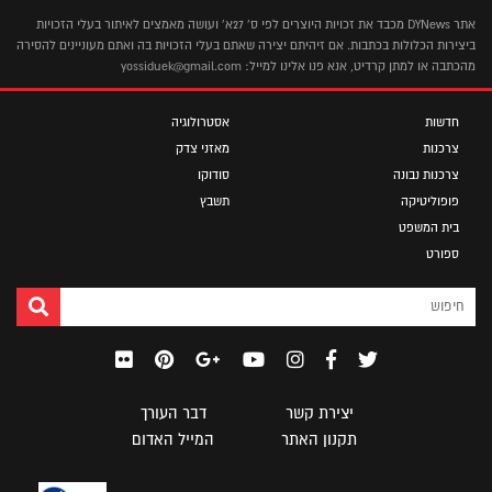
אתר DYNews מכבד את זכויות היוצרים לפי ס' 27א' ועושה מאמצים לאיתור בעלי הזכויות
ביצירות הכלולות בכתבות. אם זיהיתם יצירה שאתם בעלי הזכויות בה ואתם מעוניינים להסירה
מהכתבה או למתן קרדיט, אנא פנו אלינו למייל: yossiduek@gmail.com
חדשות
אסטרולוגיה
צרכנות
מאזני צדק
צרכנות נבונה
סודוקו
פופוליטיקה
תשבץ
בית המשפט
ספורט
יצירת קשר
דבר העורך
תקנון האתר
המייל האדום