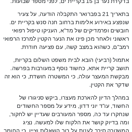
בדקירת נער בן 15 בקריית ים, לפני מספר שבועות.
בתאריך 21 בפברואר התקבלה הודעה, על צעיר
שנפצע באירוע אלימות ברחוב חנה סנש בקריית ים.
חובשים ופרמדיקים של מד”א, העניקו טיפול רפואי
ראשוני ולאחר מכן פינו את הנער הקטין למרכז הרפואי
רמב”ם, כשהוא במצב קשה, עם פציעה חודרת.
אתמול (רביעי) הובא לבית משפט השלום בקריות,
תושב קריית אתא, כחשוד נוסף במעורבות בפרשה.
מבקשת המעצר עולה, כי המשטרה חושדת, כי הוא זה
שדקר את הקטין.
במהלך הדיון להארכת מעצרו, ביקש סניגורו של
החשוד, עו”ד יוני דדון, מידע על מספר החשודים
שנחקרו עד כה, מספר המעורבים שעדיין יש לחקור,
ומה בדיוק קושר את הלקוח שלו למעשה. נציג
המשטרה סירב לענות על רוב השאלות וציין, כי החומר