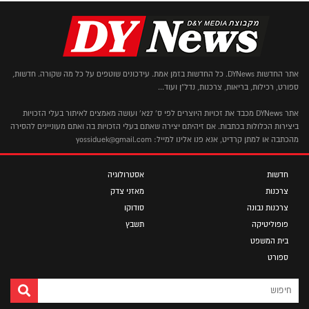
אתר החדשות DYNews. כל החדשות בזמן אמת. עידכונים שוטפים על כל מה שקורה. חדשות,
ספורט, רכילות, בריאות, צרכנות, נדל"ן ועוד...
אתר DYNews מכבד את זכויות היוצרים לפי ס' 27א' ועושה מאמצים לאיתור בעלי הזכויות
ביצירות הכלולות בכתבות. אם זיהיתם יצירה שאתם בעלי הזכויות בה ואתם מעוניינים להסירה
מהכתבה או למתן קרדיט, אנא פנו אלינו למייל: yossiduek@gmail.com
חדשות
אסטרולוגיה
צרכנות
מאזני צדק
צרכנות נבונה
סודוקו
פופוליטיקה
תשבץ
בית המשפט
ספורט