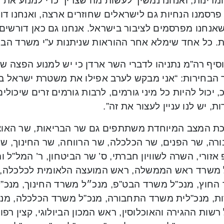
מדינות, ואנחנו נמשיך לעשות מה שצריך כדי למנוע את
פרסמנו הנחיות גם לישראלים שחוזרים ארצה, ואנחנו ד
אנחנו מפרסמים לציבור בישראל. אנחנו גם כאן דורשים
ת. כל אחד שימלא אחר ההוראות שניתנות ע”י משרד הבר
סיף רה”מ נתניהו לדברי השר ארדן כי יש למנוע הפצה של
 הבחירות: “אני מבקש לערב אפילו את משטרת ישראל בענ
 יכול להיות כל מיני גורמים, לרבות גורמים זרים שיכו
ת, יש לנו עניין לעצור את זה”.
ת המצב המיוחדת משתתפים גם שר הבריאות, שר האוצ
רה, שר הפנים, שר הכלכלה, שר הרווחה, שר החינוך, ש
אזורי, השרה לשוויון חברתי, ס’ שר הביטחון, ר’ המל”ל ו
 משרד ראש הממשלה, ראש המועצה הלאומית לכלכלה, מ
החוץ, מנכ”ל משרד הבט”פ, מנכ״ל משרד החינוך, מנכ”
ות, מנכ”לית משרד התחבורה, מנכ”ל משרד הכלכלה, מנכ”
רשות ההגירה והאוכלוסין, ראש המכון הביולוגי, קצין רפ