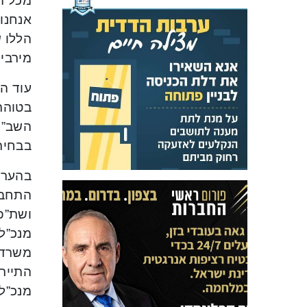
מכל ה
אנחנו 
הללו ש
מירבי
עוד הו
בטוהר
השב”כ,
בבחירו
בהערכ
התחבו
ושת”פ 
מנכ”ל
משרד 
התייר
מנכ”ל 