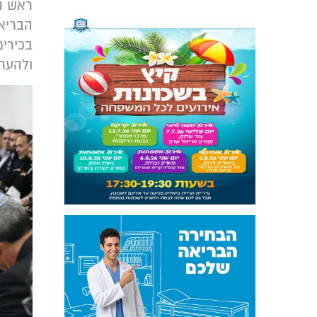
ראש המ
הבריאו
בכירי
ולהער