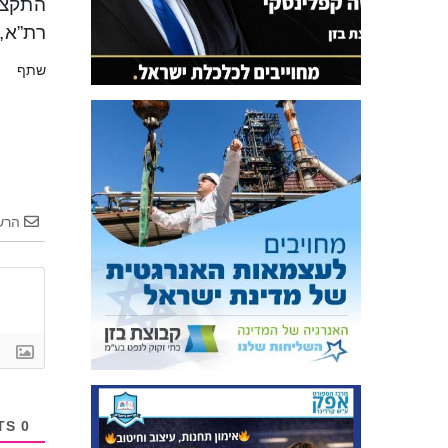
התקצי
רת”א, 
שתף
הרש
COMMENTS
0