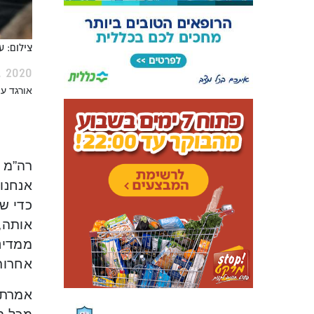
צילום: ע
, 2020
אורגד ע
רה”מ 
אנחנו 
כדי שי
אותה,
ממדינו
אחרות
אמרתי,