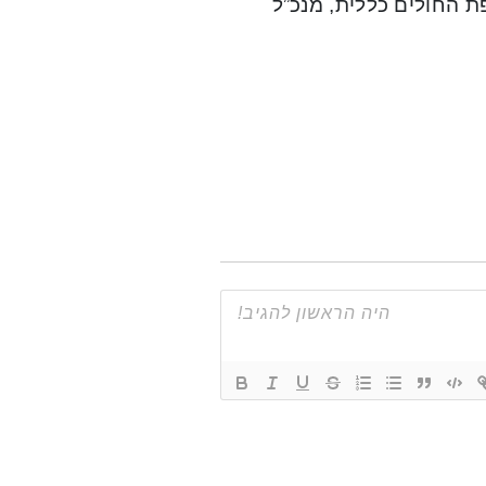
ת החולים כללית, מנכ”ל