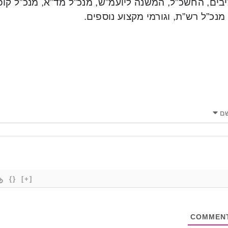
בים, החשכ”ל, המשנה ליועמ”ש, מנכ”ל מד”א, מנכ”ל קופ
מנכ”ל רש”ת, וגורמי מקצוע נוספים.
ם
{}
[+]