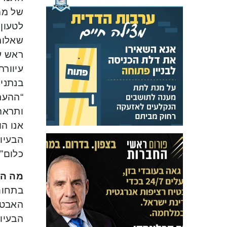
של ממ
לטעון,
שאלות 
ראש עי
עיוורת
בנתניה
“ההער
ותראה 
אנו הו
הבעיות
כלום”.
מה הה
בתחום 
האבטלה
הבעיו