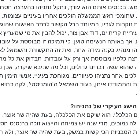
ש. בכנסים אותם הוא עורך, נתקל נתניהו בהערצה חסרת
 שתומכי ראש הממשלה הולכים אחריו בעיניים עצומות, ו
נוקבות לגביו, במיוחד בכל הקשור לכתב האישום שהוגש 
ריית קרית ים, דוד אבן צור, יכול להבין את מי שמעריץ
, אך באותה הנשימה טוען, כי תמיכה זו מבוססת על עובדו
ו מנהיג בקנה מידה אחר, ואת זה התקשורת והשמאל לא יכ
צה כלפיו מבוססת אך ורק על עובדות. תבדוק את כל מה
שהוא עשה דברים גדולים, וכל מה שניבא שיקרה, אכן ק
לכים אחר נתניהו כעיוורים, מגוחכת בעיניי. אנשי הימין ת
 והתמודדו איתן, בעוד השמאל ה’הומניסטי’, לקה בתיאורי
ישג העיקרי של נתניהו?
הכלכלי. הוא שיקם את הכלכלה, בעת שהיה שר אוצר, ומ
 נמוכים, מדי שנה יש צמיחה והייצוא זוכה ברנסנס חס
ת המבניות הכי קשות במשק, בעת שהיה שר אוצר, ולא ח