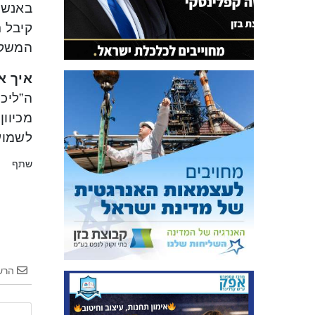
באנשי
המשק 
איך א
ה”ליכו
מכיוון
לשמוע
שתף
הרש