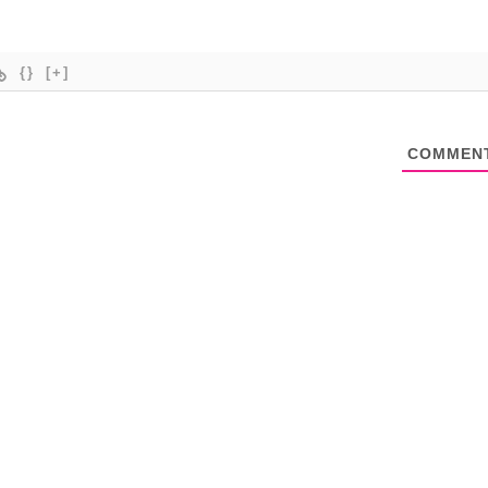
{}
[+]