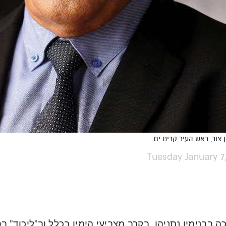
ן צור, ראש העיר קרית ים
Tuesday January 7
 בבנימין נתניהו, בקרב מצביעי הימין בכלל וב”ליכוד”