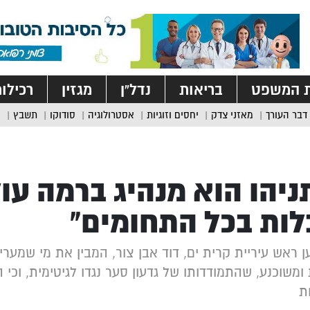
ת המשפט
בריאות
נדל”ן
מגזין
רכילו
דבר העורך
מאזני צדק
יחסים וזוגיות
אסטרולוגיה
סודוקו
תשבץ
ניהו הוא מנהיג ברמה עו
ות בכל התחומים”
ן ראש עיריית קרית ים, דוד אבן צור, המבין את מי שמ
 ומשוכנע, שהתמודדותו של גדעון סער נגדו לגיטימית, וכי 
ת