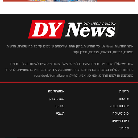
אתר החדשות DYNews. כל החדשות בזמן אמת. עידכונים שוטפים על כל מה שקורה. חדשות,
ספורט, רכילות, בריאות, צרכנות, נדל"ן ועוד...
אתר DYNews מכבד את זכויות היוצרים לפי ס' 27א' ועושה מאמצים לאיתור בעלי הזכויות
ביצירות הכלולות בכתבות. אם זיהיתם יצירה שאתם בעלי הזכויות בה ואתם מעוניינים להסירה
מהכתבה או למתן קרדיט, אנא פנו אלינו למייל: yossiduek@gmail.com
חדשות
אסטרולוגיה
צרכנות
מאזני צדק
צרכנות נבונה
סודוקו
פופוליטיקה
תשבץ
בית המשפט
ספורט