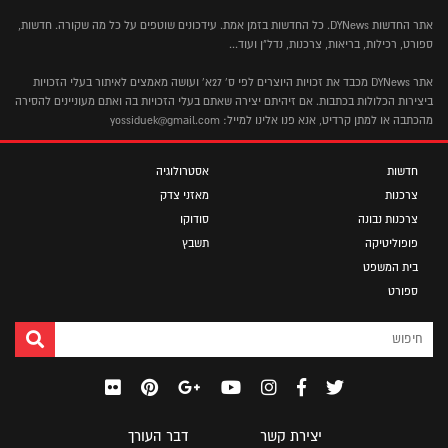
אתר החדשות DYNews. כל החדשות בזמן אמת. עידכונים שוטפים על כל מה שקורה. חדשות,
ספורט, רכילות, בריאות, צרכנות, נדל"ן ועוד...
אתר DYNews מכבד את זכויות היוצרים לפי ס' 27א' ועושה מאמצים לאיתור בעלי הזכויות
ביצירות הכלולות בכתבות. אם זיהיתם יצירה שאתם בעלי הזכויות בה ואתם מעוניינים להסירה
מהכתבה או למתן קרדיט, אנא פנו אלינו למייל: yossiduek@gmail.com
חדשות
אסטרולוגיה
צרכנות
מאזני צדק
צרכנות נבונה
סודוקו
פופוליטיקה
תשבץ
בית המשפט
ספורט
יצירת קשר
דבר העורך