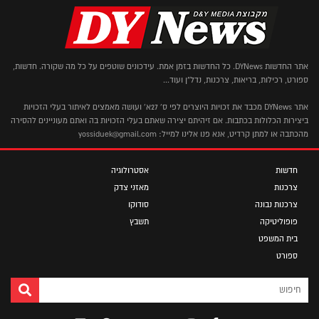
אתר החדשות DYNews. כל החדשות בזמן אמת. עידכונים שוטפים על כל מה שקורה. חדשות,
ספורט, רכילות, בריאות, צרכנות, נדל"ן ועוד...
אתר DYNews מכבד את זכויות היוצרים לפי ס' 27א' ועושה מאמצים לאיתור בעלי הזכויות
ביצירות הכלולות בכתבות. אם זיהיתם יצירה שאתם בעלי הזכויות בה ואתם מעוניינים להסירה
מהכתבה או למתן קרדיט, אנא פנו אלינו למייל: yossiduek@gmail.com
חדשות
אסטרולוגיה
צרכנות
מאזני צדק
צרכנות נבונה
סודוקו
פופוליטיקה
תשבץ
בית המשפט
ספורט