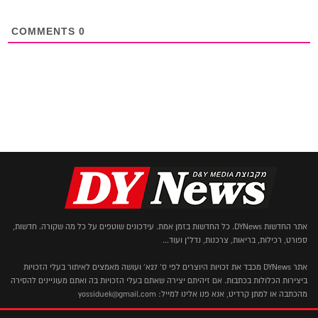
COMMENTS
0
אתר החדשות DYNews. כל החדשות בזמן אמת. עידכונים שוטפים על כל מה שקורה. חדשות,
ספורט, רכילות, בריאות, צרכנות, נדל"ן ועוד...
אתר DYNews מכבד את זכויות היוצרים לפי ס' 27א' ועושה מאמצים לאיתור בעלי הזכויות
ביצירות הכלולות בכתבות. אם זיהיתם יצירה שאתם בעלי הזכויות בה ואתם מעוניינים להסירה
מהכתבה או למתן קרדיט, אנא פנו אלינו למייל: yossiduek@gmail.com