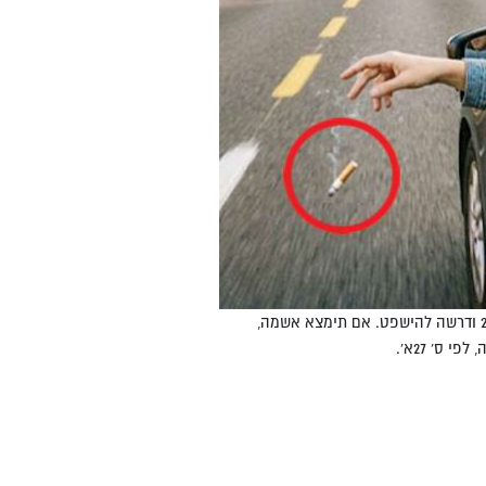
לקחה הימור: הנאשמת זרקה פסולת מרכבה לרשות הרבים, נתפסה, קיבלה דו"ח של 250 ודרשה להישפט. אם תימצא אשמה,