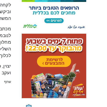
לקחה 
וביקש
המשרד
מחלון
השליכ
לכלוך
ועקב 
שתף