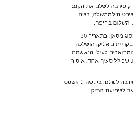
יה, סירבה לשלם את הקנס
משפטית לממשלה, בשם
 השלום בחיפה.
מכתב האישום עולה, כי הנאשמת הייתה רשומה כבעלת רכב מסוג ניסאן. בתאריך 30
רחוב חיים בקריית ביאליק, הושלכה
המתוארים לעיל, הנאשמת
 שכולל סעיף אחד: איסור
אשמת קנס בסך 250 שקלים. היא סירבה לשלם, ביקשה להישפט
עד לשמיעת התיק.