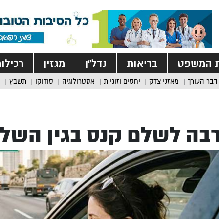
ת המשפט
בריאות
נדל”ן
מגזין
רכילו
דבר העורך
מאזני צדק
יחסים וזוגיות
אסטרולוגיה
סודוקו
תשבץ
בה לשלם קנס בגין השלכ