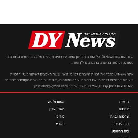
אתר החדשות DYNews. כל החדשות בזמן אמת. עידכונים שוטפים על כל מה שקורה. חדשות,
ספורט, רכילות, בריאות, צרכנות, נדל"ן ועוד...
אתר DYNews מכבד את זכויות היוצרים לפי ס' 27א' ועושה מאמצים לאיתור בעלי הזכויות
ביצירות הכלולות בכתבות. אם זיהיתם יצירה שאתם בעלי הזכויות בה ואתם מעוניינים להסירה
מהכתבה או למתן קרדיט, אנא פנו אלינו למייל: yossiduek@gmail.com
חדשות
אסטרולוגיה
צרכנות
מאזני צדק
צרכנות נבונה
סודוקו
פופוליטיקה
תשבץ
בית המשפט