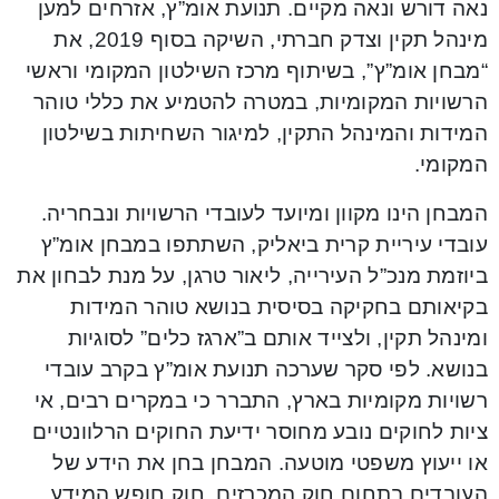
נאה דורש ונאה מקיים. תנועת אומ”ץ, אזרחים למען
מינהל תקין וצדק חברתי, השיקה בסוף 2019, את
“מבחן אומ”ץ”, בשיתוף מרכז השילטון המקומי וראשי
הרשויות המקומיות, במטרה להטמיע את כללי טוהר
המידות והמינהל התקין, למיגור השחיתות בשילטון
המקומי.
המבחן הינו מקוון ומיועד לעובדי הרשויות ונבחריה.
עובדי עיריית קרית ביאליק, השתתפו במבחן אומ”ץ
ביוזמת מנכ”ל העירייה, ליאור טרגן, על מנת לבחון את
בקיאותם בחקיקה בסיסית בנושא טוהר המידות
ומינהל תקין, ולצייד אותם ב”ארגז כלים” לסוגיות
בנושא. לפי סקר שערכה תנועת אומ”ץ בקרב עובדי
רשויות מקומיות בארץ, התברר כי במקרים רבים, אי
ציות לחוקים נובע מחוסר ידיעת החוקים הרלוונטיים
או ייעוץ משפטי מוטעה. המבחן בחן את הידע של
העובדים בתחום חוק המכרזים, חוק חופש המידע,