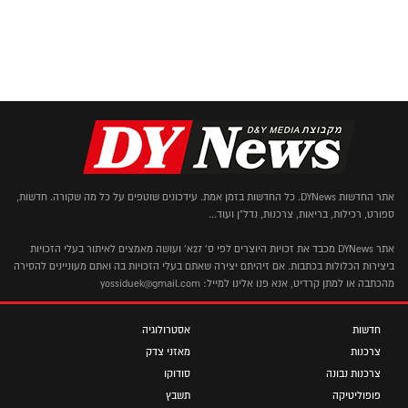
אתר החדשות DYNews. כל החדשות בזמן אמת. עידכונים שוטפים על כל מה שקורה. חדשות,
ספורט, רכילות, בריאות, צרכנות, נדל"ן ועוד...
אתר DYNews מכבד את זכויות היוצרים לפי ס' 27א' ועושה מאמצים לאיתור בעלי הזכויות
ביצירות הכלולות בכתבות. אם זיהיתם יצירה שאתם בעלי הזכויות בה ואתם מעוניינים להסירה
מהכתבה או למתן קרדיט, אנא פנו אלינו למייל: yossiduek@gmail.com
חדשות
אסטרולוגיה
צרכנות
מאזני צדק
צרכנות נבונה
סודוקו
פופוליטיקה
תשבץ