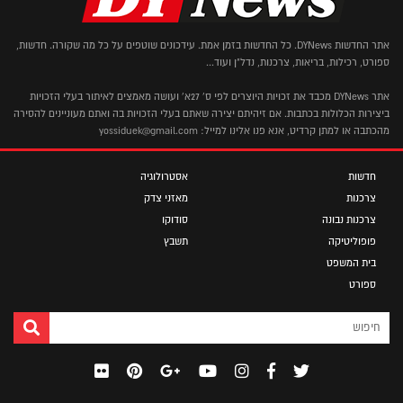
אתר החדשות DYNews. כל החדשות בזמן אמת. עידכונים שוטפים על כל מה שקורה. חדשות,
ספורט, רכילות, בריאות, צרכנות, נדל"ן ועוד...
אתר DYNews מכבד את זכויות היוצרים לפי ס' 27א' ועושה מאמצים לאיתור בעלי הזכויות
ביצירות הכלולות בכתבות. אם זיהיתם יצירה שאתם בעלי הזכויות בה ואתם מעוניינים להסירה
מהכתבה או למתן קרדיט, אנא פנו אלינו למייל: yossiduek@gmail.com
חדשות
אסטרולוגיה
צרכנות
מאזני צדק
צרכנות נבונה
סודוקו
פופוליטיקה
תשבץ
בית המשפט
ספורט