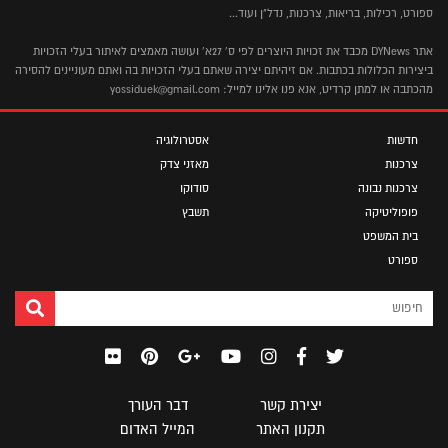
ספורט, רכילות, בריאות, צרכנות, נדל"ן ועוד...
אתר DYNews מכבד את זכויות היוצרים לפי ס' 27א' ועושה מאמצים לאיתור בעלי הזכויות
ביצירות הכלולות בכתבות. אם זיהיתם יצירה שאתם בעלי הזכויות בה ואתם מעוניינים להסירה
מהכתבה או למתן קרדיט, אנא פנו אלינו למייל: yossiduek@gmail.com
חדשות
אסטרולוגיה
צרכנות
מאזני צדק
צרכנות נבונה
סודוקו
פופוליטיקה
תשבץ
בית המשפט
ספורט
יצירת קשר
דבר העורך
תקנון האתר
המייל האדום