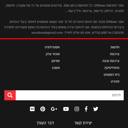
אתר החדשות DYNews. כל החדשות בזמן אמת. עידכונים שוטפים על כל מה שקורה. חדשות,
ספורט, רכילות, בריאות, צרכנות, נדל"ן ועוד...
אתר DYNews מכבד את זכויות היוצרים לפי ס' 27א' ועושה מאמצים לאיתור בעלי הזכויות
ביצירות הכלולות בכתבות. אם זיהיתם יצירה שאתם בעלי הזכויות בה ואתם מעוניינים להסירה
מהכתבה או למתן קרדיט, אנא פנו אלינו למייל: yossiduek@gmail.com
חדשות
אסטרולוגיה
צרכנות
מאזני צדק
צרכנות נבונה
סודוקו
פופוליטיקה
תשבץ
בית המשפט
ספורט
יצירת קשר
דבר העורך