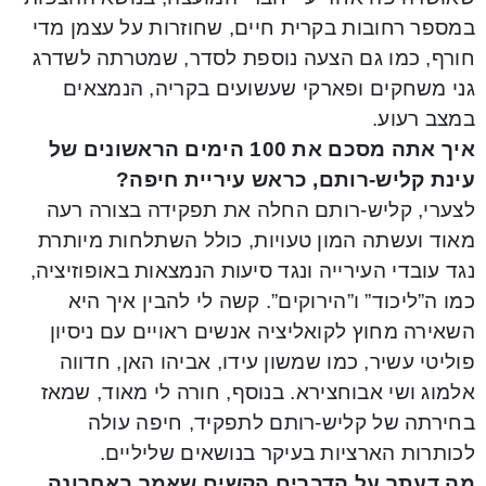
במספר רחובות בקרית חיים, שחוזרות על עצמן מדי
חורף, כמו גם הצעה נוספת לסדר, שמטרתה לשדרג
גני משחקים ופארקי שעשועים בקריה, הנמצאים
במצב רעוע.
איך אתה מסכם את 100 הימים הראשונים של
עינת קליש-רותם, כראש עיריית חיפה?
לצערי, קליש-רותם החלה את תפקידה בצורה רעה
מאוד ועשתה המון טעויות, כולל השתלחות מיותרת
נגד עובדי העירייה ונגד סיעות הנמצאות באופוזיציה,
כמו ה”ליכוד” ו”הירוקים”. קשה לי להבין איך היא
השאירה מחוץ לקואליציה אנשים ראויים עם ניסיון
פוליטי עשיר, כמו שמשון עידו, אביהו האן, חדווה
אלמוג ושי אבוחצירא. בנוסף, חורה לי מאוד, שמאז
בחירתה של קליש-רותם לתפקיד, חיפה עולה
לכותרות הארציות בעיקר בנושאים שליליים.
מה דעתך על הדברים הקשים שאמר באחרונה