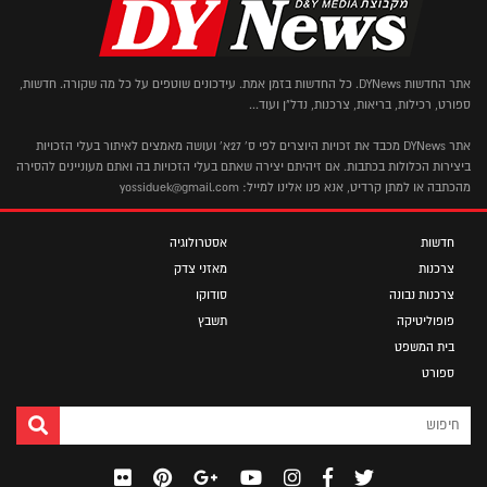
אתר החדשות DYNews. כל החדשות בזמן אמת. עידכונים שוטפים על כל מה שקורה. חדשות,
ספורט, רכילות, בריאות, צרכנות, נדל"ן ועוד...
אתר DYNews מכבד את זכויות היוצרים לפי ס' 27א' ועושה מאמצים לאיתור בעלי הזכויות
ביצירות הכלולות בכתבות. אם זיהיתם יצירה שאתם בעלי הזכויות בה ואתם מעוניינים להסירה
מהכתבה או למתן קרדיט, אנא פנו אלינו למייל: yossiduek@gmail.com
חדשות
אסטרולוגיה
צרכנות
מאזני צדק
צרכנות נבונה
סודוקו
פופוליטיקה
תשבץ
בית המשפט
ספורט