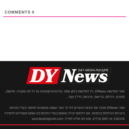
COMMENTS
0
אתר החדשות DYNews. כל החדשות בזמן אמת. עידכונים שוטפים על כל מה שקורה. חדשות,
ספורט, רכילות, בריאות, צרכנות, נדל"ן ועוד...
אתר DYNews מכבד את זכויות היוצרים לפי ס' 27א' ועושה מאמצים לאיתור בעלי הזכויות
ביצירות הכלולות בכתבות. אם זיהיתם יצירה שאתם בעלי הזכויות בה ואתם מעוניינים להסירה
מהכתבה או למתן קרדיט, אנא פנו אלינו למייל: yossiduek@gmail.com