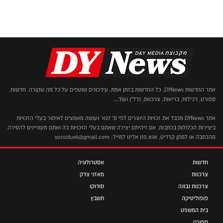
אתר החדשות DYNews. כל החדשות בזמן אמת. עידכונים שוטפים על כל מה שקורה. חדשות,
ספורט, רכילות, בריאות, צרכנות, נדל"ן ועוד...
אתר DYNews מכבד את זכויות היוצרים לפי ס' 27א' ועושה מאמצים לאיתור בעלי הזכויות
ביצירות הכלולות בכתבות. אם זיהיתם יצירה שאתם בעלי הזכויות בה ואתם מעוניינים להסירה
מהכתבה או למתן קרדיט, אנא פנו אלינו למייל: yossiduek@gmail.com
חדשות
אסטרולוגיה
צרכנות
מאזני צדק
צרכנות נבונה
סודוקו
פופוליטיקה
תשבץ
בית המשפט
ספורט