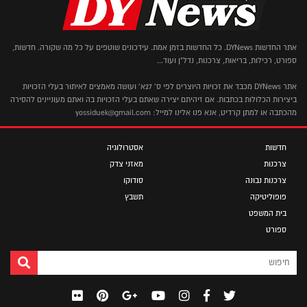
אתר החדשות DYNews. כל החדשות בזמן אמת. עידכונים שוטפים על כל מה שקורה. חדשות,
ספורט, רכילות, בריאות, צרכנות, נדל"ן ועוד...
אתר DYNews מכבד את זכויות היוצרים לפי ס' 27א' ועושה מאמצים לאיתור בעלי הזכויות
ביצירות הכלולות בכתבות. אם זיהיתם יצירה שאתם בעלי הזכויות בה ואתם מעוניינים להסירה
מהכתבה או למתן קרדיט, אנא פנו אלינו למייל: yossiduek@gmail.com
חדשות
אסטרולוגיה
צרכנות
מאזני צדק
צרכנות נבונה
סודוקו
פופוליטיקה
תשבץ
בית המשפט
ספורט