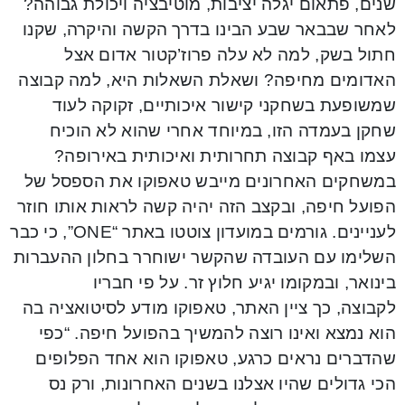
שנים, פתאום יגלה יציבות, מוטיבציה ויכולת גבוהה?
לאחר שבבאר שבע הבינו בדרך הקשה והיקרה, שקנו
חתול בשק, למה לא עלה פרוז’קטור אדום אצל
האדומים מחיפה? ושאלת השאלות היא, למה קבוצה
שמשופעת בשחקני קישור איכותיים, זקוקה לעוד
שחקן בעמדה הזו, במיוחד אחרי שהוא לא הוכיח
עצמו באף קבוצה תחרותית ואיכותית באירופה?
במשחקים האחרונים מייבש טאפוקו את הספסל של
הפועל חיפה, ובקצב הזה יהיה קשה לראות אותו חוזר
לעניינים. גורמים במועדון צוטטו באתר “ONE”, כי כבר
השלימו עם העובדה שהקשר ישוחרר בחלון ההעברות
בינואר, ובמקומו יגיע חלוץ זר. על פי חבריו
לקבוצה, כך ציין האתר, טאפוקו מודע לסיטואציה בה
הוא נמצא ואינו רוצה להמשיך בהפועל חיפה. “כפי
שהדברים נראים כרגע, טאפוקו הוא אחד הפלופים
הכי גדולים שהיו אצלנו בשנים האחרונות, ורק נס