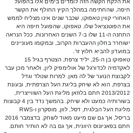
את הלקח הקשה הזה לומדים בימים אלו בהפועל
חיפה, שהחתימה במהלך הקיץ החולף את הקשר
האחורי קווין טאפוקו, שכבר שנים אינו מצליח לממש
את הפוטנציאל שלו. טאפוקו, שהפועל חיפה היא
התחנה ה-11 שלו ב-7 השנים האחרונות, ככל הנראה
ישוחרר בחלון ההעברות הקרוב, ובמקומו מעוניינים
במועדון להביא חלוץ זר.
טאפוקו בן ה-25, יליד צרפת, הצטרף בגיל 15
לאקדמיה לכדורגל של אולימפיק ליון, ולאחר מכן עבר
לקבוצת הנוער של לה מאן. למרות שנולד וגדל
בצרפת, הוא לא שיחק בליגת העל הצרפתית, ובעונת
2013/2012 חתם בלוזאן מליגת העל השווייצרית,
בשורותיה כמעט ולא שיחק. בהמשך נדד בין 4 קבוצות
מליגת העל הבלגית, דסל, לוון, מוסקרון ו-RWS
בריסל, אך גם שם מיעט מאוד לשחק. בדצמבר 2016
חתם בפאניונוס היוונית, אך גם בה לא הותיר חותם.