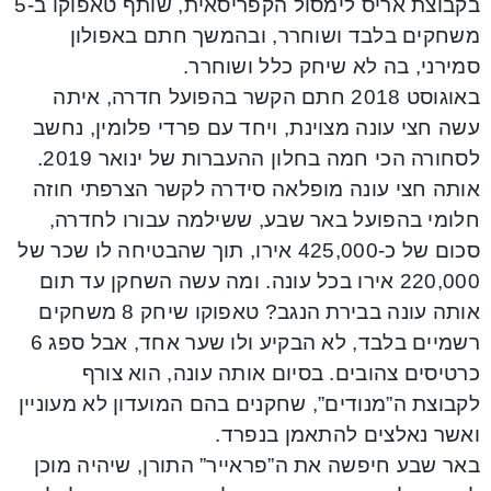
בקבוצת אריס לימסול הקפריסאית, שותף טאפוקו ב-5
משחקים בלבד ושוחרר, ובהמשך חתם באפולון
סמירני, בה לא שיחק כלל ושוחרר.
באוגוסט 2018 חתם הקשר בהפועל חדרה, איתה
עשה חצי עונה מצוינת, ויחד עם פרדי פלומין, נחשב
לסחורה הכי חמה בחלון ההעברות של ינואר 2019.
אותה חצי עונה מופלאה סידרה לקשר הצרפתי חוזה
חלומי בהפועל באר שבע, ששילמה עבורו לחדרה,
סכום של כ-425,000 אירו, תוך שהבטיחה לו שכר של
220,000 אירו בכל עונה. ומה עשה השחקן עד תום
אותה עונה בבירת הנגב? טאפוקו שיחק 8 משחקים
רשמיים בלבד, לא הבקיע ולו שער אחד, אבל ספג 6
כרטיסים צהובים. בסיום אותה עונה, הוא צורף
לקבוצת ה”מנודים”, שחקנים בהם המועדון לא מעוניין
ואשר נאלצים להתאמן בנפרד.
באר שבע חיפשה את ה”פראייר” התורן, שיהיה מוכן