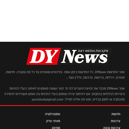
אתר החדשות DYNews. כל החדשות בזמן אמת. עידכונים שוטפים על כל מה שקורה. חדשות,
ספורט, רכילות, בריאות, צרכנות, נדל"ן ועוד...
אתר DYNews מכבד את זכויות היוצרים לפי ס' 27א' ועושה מאמצים לאיתור בעלי הזכויות
ביצירות הכלולות בכתבות. אם זיהיתם יצירה שאתם בעלי הזכויות בה ואתם מעוניינים להסירה
מהכתבה או למתן קרדיט, אנא פנו אלינו למייל: yossiduek@gmail.com
חדשות
אסטרולוגיה
צרכנות
מאזני צדק
צרכנות נבונה
סודוקו