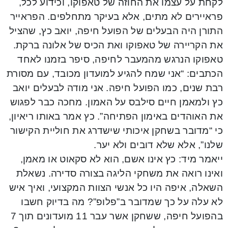
לקחת על עצמו את החוזה של טאפוקו, וכידוע לכל,
פראיירים לא מתים, אלא בעיקר מתחלפים. הפראייר
התורן היה הבעלים של הפועל חיפה, יואב כץ, שהציל
את הקריירה של טאפוקו ואת הכיס של אלונה ברקת.
טאפוקו הנרגש מהמעבר לחיפה, סיפר בזמנו לאחד
הכתבים: “אני שמח להגיע למועדון מכובד, עם מסורת
רבת שנים, כמו הפועל חיפה. אני מודה לבעלים יואב
כץ ולמאמן חיים סילבס על האמון. מחכה כבר לפגוש
את האוהדים באימון הפתיחה”. כץ אמר באותו ריאיון,
כי “מדובר בשחקן איכותי שישדרג את חוליית הקישור
שלנו”, אלא שלא דובים ולא יער.
ייאמר מיד: כץ אינו אשם, הוא לא סקאוט או מאמן,
ואינו רואה את משחקי הליגה בצורה סדירה. נשאלת
השאלה, איפה היו כל אנשי הצוות המקצועי, ואיך איש
לא עלה על כך שמדובר ב”פלופ”? מה בדיוק חשבו
בהפועל חיפה, ששחקן אשר עבר 11 מועדונים תוך 7