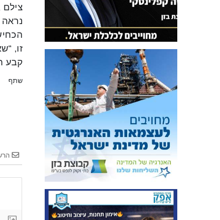
צילם 
נראה ה
הכחיש 
קבע השופ
שתף
הרש