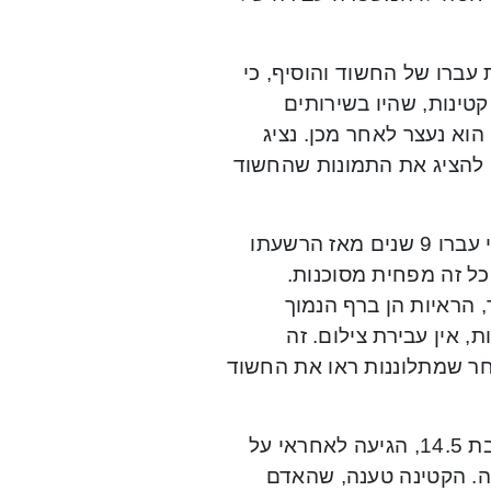
 עברו של החשוד והוסיף, כי
קטינות, שהיו בשירותים
הוא נעצר לאחר מכן. נציג
ן להציג את התמונות שהחשוד
סנגורו של החשוד, עו”ד יצחק לוי, מהסניגוריה הציבורית, טען כי עברו 9 שנים מאז הרשעתו
כל זה מפחית מסוכנות.
 הראיות הן ברף הנמוך
, אין עבירת צילום. זה
חר שמתלוננות ראו את החשוד
השופט בוריס שרמן ציין, כי המשטרה הוזעקה לאחר שקטינה כבת 14.5, הגיעה לאחראי על
ה. הקטינה טענה, שהאדם