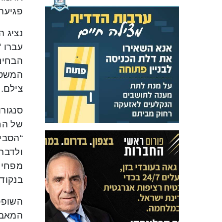
פגיעה 
נציג ה
עברו “
הבחינו
המשטר
צילם.
של החש
“הסביר
ולדברי
מפחית
בנקודת
המאבט