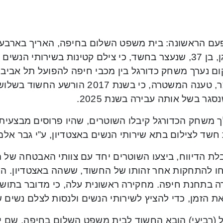
עם הראשונה: בית משפט השלום בחיפה, האריך בארבעה
רמת גן, בן 37, שנעצר בחשד, כי צילם קטינות בשירותי הנ
ם נערך משחק כדורגל בין מכבי חיפה להפועל תל אביב.
המעצר, טענה המשטרה, כי בשנת 2017 
סגר בשל אותה עבירה בשנת 2025.
משחק הכדורגל קיבלו השוטרים, שהיו פרוסים מבצעית בא
חשד לצילום בתא שירותי הנשים באצטדיון, ע”י גבר אלמו
לת הדיווח, ביצעו השוטרים יחד עם צוותי האבטחה של ה
ו להתחקות אחר זהותו של החשוד, ששהה באצטדיון. השוט
ה בתחנת חיפה. מחקירה ראשונית עלה, כי מדובר בתושב 
את הזמן, כדי להציץ לשירותי הנשים ולנסות לצלם נשים 
 (רביעי) הובא החשוד לבית משפט השלום בחיפה, שם י