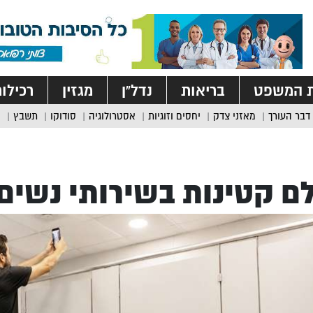
ת המשפט
בריאות
נדל”ן
מגזין
רכילו
דבר העורך
מאזני צדק
יחסים וזוגיות
אסטרולוגיה
סודוקו
תשבץ
ם קטינות בשירותי נשים 