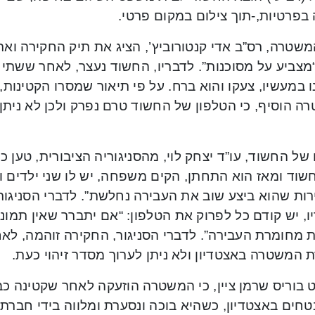
בפרטיות,-תוך צילום במקום פרטי.
משטרה, רס”ב אדי קנטורוביץ’, הציג את תיק החקירה ואת
מצביע על מסוכנות”. לדבריו, החשוד נעצר, לאחר ששתי 
 במעשיו, צעקו והוא ברח. על פי תיאור שמסרו הקטינות, 
ה הוסיף, כי הטלפון של החשוד טרם נפרק ולכן לא נית
וד ומאז הוא התחתן, הקים משפחה, יש לו שני ילדים ו
ות שהוא ביצע שוב את העבירה נחלשת”. לדברי הסניגור,
ו, יש קודם כל לפרוק את הטלפון: “אם יתברר שאין תמונות
 מחומרת העבירה”. לדברי הסניגור, החקירה זוהמה, לא
 המשטרה באצטדיון ולא ניתן לערוך מסדר זיהוי כעת.
חים באצטדיון, כשהיא בוכה ונסערת ומלווה בידי חברת