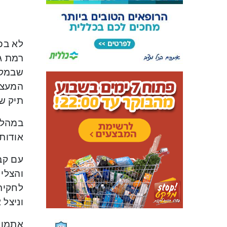
לא בפ
שבמקו
תיק שנ
במהלך 
אודות 
עם קב
והצליח
לחקיר
וניצל 
אתמול