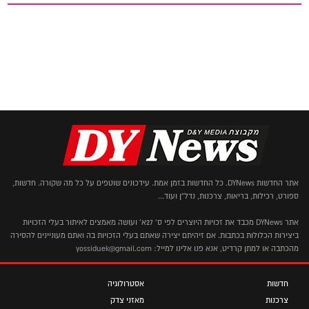
אתר החדשות DYNews. כל החדשות בזמן אמת. עידכונים שוטפים על כל מה שקורה. חדשות,
ספורט, רכילות, בריאות, צרכנות, נדל"ן ועוד...
אתר DYNews מכבד את זכויות היוצרים לפי ס' 27א' ועושה מאמצים לאיתור בעלי הזכויות
ביצירות הכלולות בכתבות. אם זיהיתם יצירה שאתם בעלי הזכויות בה ואתם מעוניינים להסירה
מהכתבה או למתן קרדיט, אנא פנו אלינו למייל: yossiduek@gmail.com
חדשות
אסטרולוגיה
צרכנות
מאזני צדק