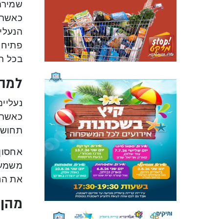
שמירה
כאשר 
הנעליי
פתיחה
בכל רג
למה 
נעליים
כאשר ה
תחושת
אחסון 
משמעות
את הנע
מהן 