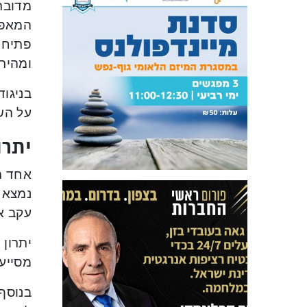
מדובר 
המאפש
פתיחה
ומהירה
בניגוד
על השנ
יתרו
אחד ה
נמצא ב
עקב או
יתרון 
מסייע
בנוסף