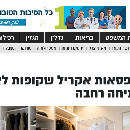
ת המשפט
בריאות
נדל”ן
מגזין
רכילו
דבר העורך
מאזני צדק
יחסים וזוגיות
אסטרולוגיה
סודוקו
תשבץ
סאות אקריל שקופות לא
יחה רחבה