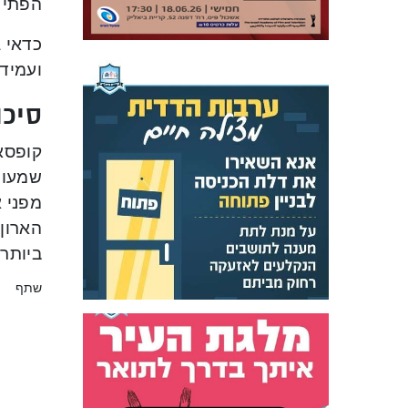
הפתיחה
כדאי 
ועמידו
סיכו
קופסאו
שמעוני
מפני 
הארון
ביותר 
שתף