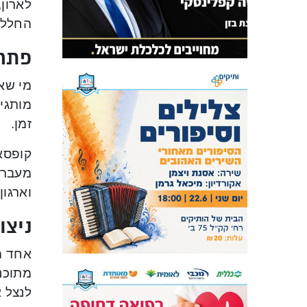
לארון,
החלל כ
פתרו
מי שאו
מותגים
זמן.
קופסא
מעבר 
וארגון.
ניצו
אחד ה
מתוכננ
לנצל 