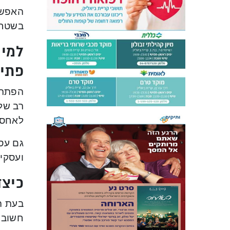
האפשר
בשטח ק
למי 
פתי
הפתרו
רב של 
לאחסן 
גם עסק
ועסקים
כיצד
בעת ה
חשוב ל