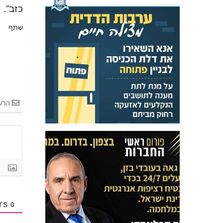
כזב”.
שתף
הרש
COMMENTS
0