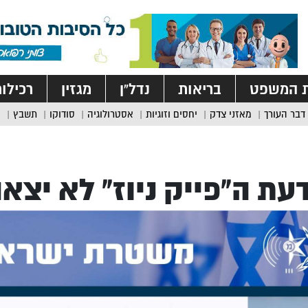
ת המשפט
בריאות
נדל”ן
מגזין
רכילו
דבר העורך
מאזני צדק
יחסים וזוגיות
אסטרולוגיה
סודוקו
תשבץ
עת ה”פייק ניוז” לא יצ