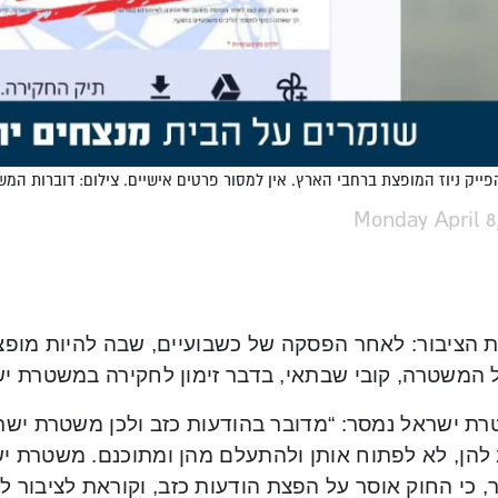
ייק ניוז המופצת ברחבי הארץ. אין למסור פרטים אישיים. צילום: דוברות המ
Monday April 8
 הציבור: לאחר הפסקה של כשבועיים, שבה להיות מופצת 
 המשטרה, קובי שבתאי, בדבר זימון לחקירה במשטרת יש
ת ישראל נמסר: “מדובר בהודעות כזב ולכן משטרת יש
 להן, לא לפתוח אותן ולהתעלם מהן ומתוכנם. משטרת י
, כי החוק אוסר על הפצת הודעות כזב, וקוראת לציבור 