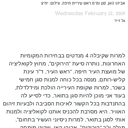
אביהו האן, סגן ומ"מ ראש עיריית חיפה. צילום: יח"צ
Wednesday February 13, 2019
גל זייד
למרות שקיבלה 4 מנדטים בבחירות המקומיות
האחרונות, נותרה סיעת “הירוקים”, מחוץ לקואליציה
של מועצת העיר חיפה. “ראש העיר, ד”ר עינת
קליש-רותם, מנסה בכל כוחה למנות סגן חמישי
בשכר, למרות שקופת העירייה הולכת ומידלדלת,
בעוד אני מוכן להיות סגן בתואר, כדי לסייע לה
בהתנדבות בכל הקשור לאיכות הסביבה ולבעיות זיהום
האוויר. היא מסרבת להכניס אותנו לקואליציה ולמנות
אותי לסגן בתואר, למרות ניסיוני העשיר בתחום”,
מגלה יו”ר “הירוקים”, אביהו האן, שהינו מומחה