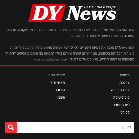
אתר החדשות DYNews. כל החדשות בזמן אמת. עידכונים שוטפים על כל מה שקורה. חדשות,
ספורט, רכילות, בריאות, צרכנות, נדל"ן ועוד...
אתר DYNews מכבד את זכויות היוצרים לפי ס' 27א' ועושה מאמצים לאיתור בעלי הזכויות
ביצירות הכלולות בכתבות. אם זיהיתם יצירה שאתם בעלי הזכויות בה ואתם מעוניינים להסירה
מהכתבה או למתן קרדיט, אנא פנו אלינו למייל: yossiduek@gmail.com
חדשות
אסטרולוגיה
צרכנות
מאזני צדק
צרכנות נבונה
סודוקו
פופוליטיקה
תשבץ
בית המשפט
ספורט