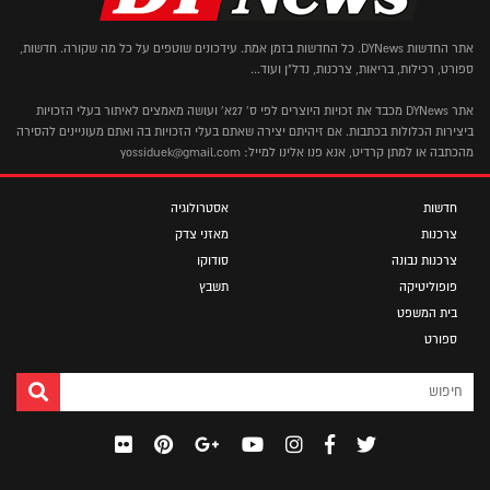
אתר החדשות DYNews. כל החדשות בזמן אמת. עידכונים שוטפים על כל מה שקורה. חדשות,
ספורט, רכילות, בריאות, צרכנות, נדל"ן ועוד...
אתר DYNews מכבד את זכויות היוצרים לפי ס' 27א' ועושה מאמצים לאיתור בעלי הזכויות
ביצירות הכלולות בכתבות. אם זיהיתם יצירה שאתם בעלי הזכויות בה ואתם מעוניינים להסירה
מהכתבה או למתן קרדיט, אנא פנו אלינו למייל: yossiduek@gmail.com
חדשות
אסטרולוגיה
צרכנות
מאזני צדק
צרכנות נבונה
סודוקו
פופוליטיקה
תשבץ
בית המשפט
ספורט