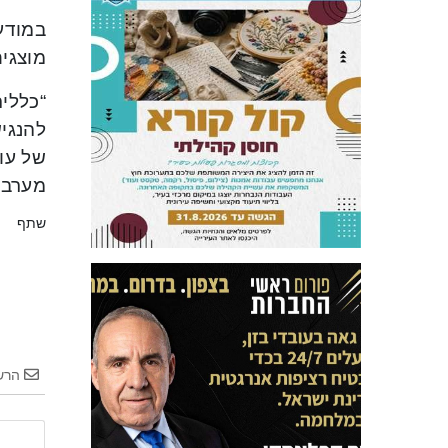
במודעו
מוצגי
“כללי
להנגי
של עוב
מערבי
שתף
הרש