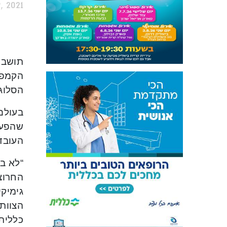
, 2021
תושבי
הקמפי
הסלוגן
בעולם 
שהפעם
העובד
“לא בכ
החרוצי
גימיקי
הצוות
כללית 