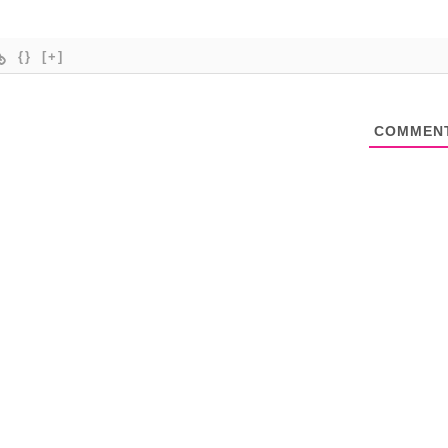
{}
[+]