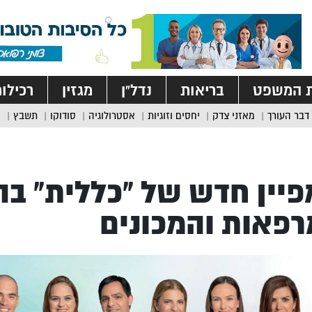
ת המשפט
בריאות
נדל”ן
מגזין
רכילו
דבר העורך
מאזני צדק
יחסים וזוגיות
אסטרולוגיה
סודוקו
תשבץ
יין חדש של “כללית” בה
פאות והמכונים