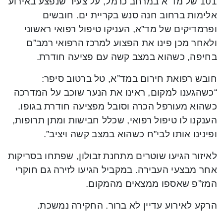
101 של מד”א במרחב כרמל, על צעיר שנפצע באירוע
אלימות ברחוב חנה סנש בקריית ים. חובשים
ופרמדיקים של מד”א, העניקו טיפול רפואי ראשוני
ולאחר מכן פינו את הפצוע למרכז הרפואי רמב”ם
בחיפה, כשהוא במצב קשה עם פציעה חודרת.
חובש רפואת חירום במד”א, טל ברטוב סיפר:
“כשהגענו למקום, ראינו את הנער שוכב על המדרכה
כשהוא מעורפל הכרה וסובל מפציעה חודרת בגופו.
הענקנו לו טיפול רפואי, שכלל חבישות ומתן תרופות,
ופינינו אותו לבי”ח כשהוא במצב קשה ויציב”.
לאיזור הגיעו שוטרים מתחנת זבולון, שפתחו בסריקות
אחר מבצעי העבירה. במקביל הגיעו לזירה גם חוקרי
המז”פ שאספו ממצאים מהמקום.
הרקע לאירוע עדיין לא ברור. החקירה נמשכת.