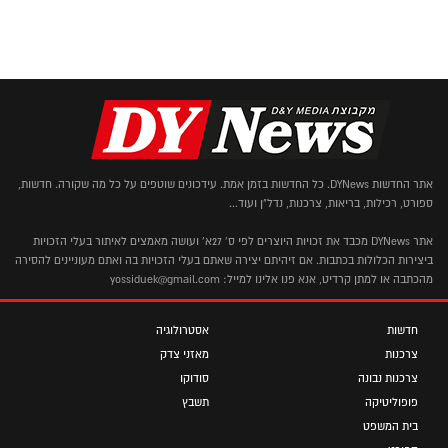
אתר החדשות DYNews. כל החדשות בזמן אמת. עידכונים שוטפים על כל מה שקורה. חדשות,
ספורט, רכילות, בריאות, צרכנות, נדל"ן ועוד...
אתר DYNews מכבד את זכויות היוצרים לפי ס' 27א' ועושה מאמצים לאיתור בעלי הזכויות
ביצירות הכלולות בכתבות. אם זיהיתם יצירה שאתם בעלי הזכויות בה ואתם מעוניינים להסירה
מהכתבה או למתן קרדיט, אנא פנו אלינו למייל: yossiduek@gmail.com
חדשות
אסטרולוגיה
צרכנות
מאזני צדק
צרכנות נבונה
סודוקו
פופוליטיקה
תשבץ
בית המשפט