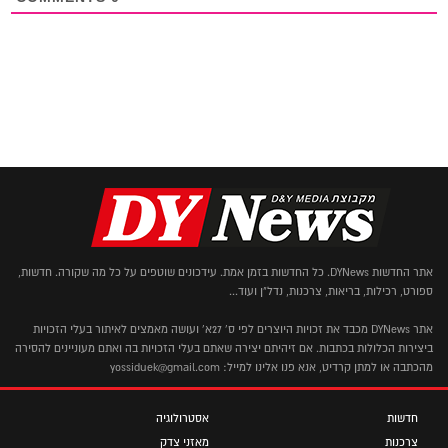
אתר החדשות DYNews. כל החדשות בזמן אמת. עידכונים שוטפים על כל מה שקורה. חדשות,
ספורט, רכילות, בריאות, צרכנות, נדל"ן ועוד...
אתר DYNews מכבד את זכויות היוצרים לפי ס' 27א' ועושה מאמצים לאיתור בעלי הזכויות
ביצירות הכלולות בכתבות. אם זיהיתם יצירה שאתם בעלי הזכויות בה ואתם מעוניינים להסירה
מהכתבה או למתן קרדיט, אנא פנו אלינו למייל: yossiduek@gmail.com
חדשות
אסטרולוגיה
צרכנות
מאזני צדק