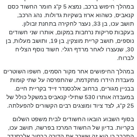
במהלך חיפוש ברכב, נמצא 5 ק”ג חומר החשוד כסם
קנאביס, כשהוא ארוז בשקיות גדולות. נהג הרכב,
תושב עכו, בן 33, נעצר לחקירה בתחנת זבולון.
בעקבות סריקות נרחבות במקום, אותרו שני חשודים
נוספים, תושב קריית מוצקין, בן 19, ותושב מעלות, בן
30, שנעצרו לאחר מרדף רגלי. חשוד נוסף הצליח
לברוח.
במהלך החיפושים אחר מקור הסמים, חשפו השוטרים
מעבדת הידרו מתקדמת, שהתפרסה על שתי קומות
בבניין מגורים, ברחוב אלכסנדר זייד בקריית חיים.
במעבדה אותרו 530 שתילי קנאביס במשקל כולל של
25 ק”ג, לצד ציוד ומוצגים רבים הקשורים להפעלתה.
בסוף השבוע הובאו החשודים לבית משפט השלום
בקריות. בדיון של החשוד המרכז בפרשה, תושב עכו,
התברר כי הוא זה ששכר את הדירה ברחוב אלכסנדר