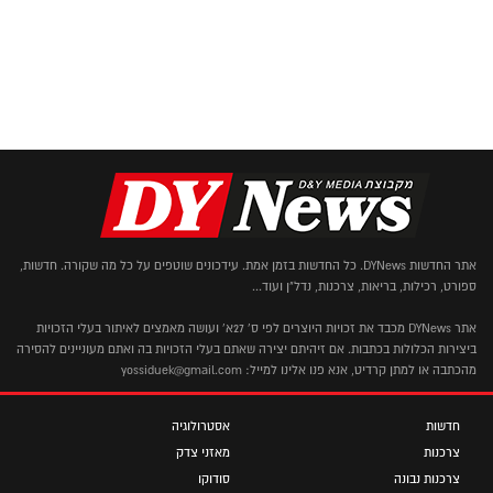
אתר החדשות DYNews. כל החדשות בזמן אמת. עידכונים שוטפים על כל מה שקורה. חדשות,
ספורט, רכילות, בריאות, צרכנות, נדל"ן ועוד...
אתר DYNews מכבד את זכויות היוצרים לפי ס' 27א' ועושה מאמצים לאיתור בעלי הזכויות
ביצירות הכלולות בכתבות. אם זיהיתם יצירה שאתם בעלי הזכויות בה ואתם מעוניינים להסירה
מהכתבה או למתן קרדיט, אנא פנו אלינו למייל: yossiduek@gmail.com
חדשות
אסטרולוגיה
צרכנות
מאזני צדק
צרכנות נבונה
סודוקו