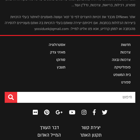
ספורט, רכילות, בריאות, צרכנות, נדל"ן ועוד...
אתר DYNews מכבד את זכויות היוצרים לפי ס' 27א' ועושה מאמצים לאיתור בעלי הזכויות
ביצירות הכלולות בכתבות. אם זיהיתם יצירה שאתם בעלי הזכויות בה ואתם מעוניינים להסירה
מהכתבה או למתן קרדיט, אנא פנו אלינו למייל: yossiduek@gmail.com
חדשות
אסטרולוגיה
צרכנות
מאזני צדק
צרכנות נבונה
סודוקו
פופוליטיקה
תשבץ
בית המשפט
ספורט
יצירת קשר
דבר העורך
תקנון האתר
המייל האדום