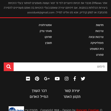
אתר DYNews מכבד את זכויות היוצרים לפי ס' 27א' ועושה מאמצים לאיתור בעלי הזכויות
ביצירות הכלולות בכתבות. אם זיהיתם יצירה שאתם בעלי הזכויות בה ואתם מעוניינים להסירה
מהכתבה או למתן קרדיט, אנא פנו אלינו למייל: yossiduek@gmail.com
חדשות
אסטרולוגיה
צרכנות
מאזני צדק
צרכנות נבונה
סודוקו
פופוליטיקה
תשבץ
בית המשפט
ספורט
יצירת קשר
דבר העורך
תקנון האתר
המייל האדום
|
© Copyright 2018 - Design by
Rancom Creative
מקודם ע"י