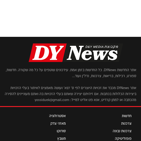
אתר החדשות DYNews. כל החדשות בזמן אמת. עידכונים שוטפים על כל מה שקורה. חדשות,
ספורט, רכילות, בריאות, צרכנות, נדל"ן ועוד...
אתר DYNews מכבד את זכויות היוצרים לפי ס' 27א' ועושה מאמצים לאיתור בעלי הזכויות
ביצירות הכלולות בכתבות. אם זיהיתם יצירה שאתם בעלי הזכויות בה ואתם מעוניינים להסירה
מהכתבה או למתן קרדיט, אנא פנו אלינו למייל: yossiduek@gmail.com
חדשות
אסטרולוגיה
צרכנות
מאזני צדק
צרכנות נבונה
סודוקו
פופוליטיקה
תשבץ