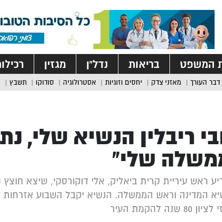
ת המשפט
בריאות
נדל”ן
מגזין
רכילו
דבר העורך
מאזני צדק
יחסים וזוגיות
אסטרולוגיה
סודוקו
תשבץ
בי ריבלין הנשיא שלי, נת
משלה שלי”
יע ראש עיריית קרית ביאליק, אלי דוקורסקי, שיצא חוצץ
יא המדינה וראש הממשלה. הנשיא יקבל השבוע אזרחות כב
8 שנה להקמת העיר