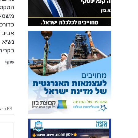
הטקס 
משמעות
כדורסל
אביב א
נשיא ח
בקריה
שתף
הרש