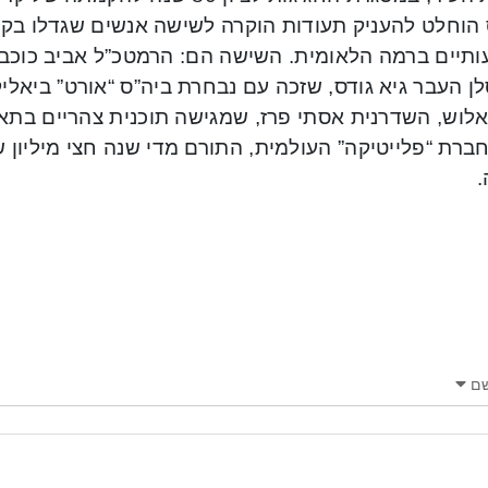
הוחלט להעניק תעודות הוקרה לשישה אנשים שגדלו בקרי
יים ברמה הלאומית. השישה הם: הרמטכ”ל אביב כוכבי, סג
ן העבר גיא גודס, שזכה עם נבחרת ביה”ס “אורט” ביאלי
לוש, השדרנית אסתי פרז, שמגישה תוכנית צהריים בתאגיד
ברת “פלייטיקה” העולמית, התורם מדי שנה חצי מיליון 
.
ם