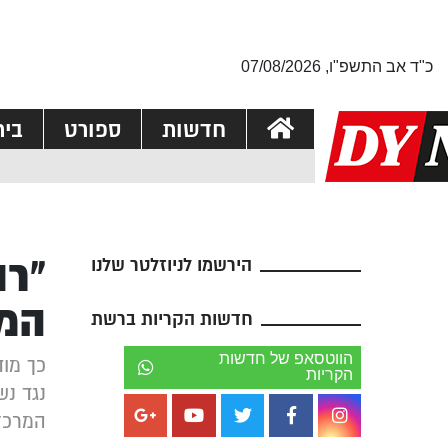
כ"ד אב התשפ"ו, 07/08/2026
חדשות
ספורט
בי
“רו
הירשמו לניוזלטר שלנו
המ
חדשות הקריות ברשת
הווטסאפ של חדשות
כך מוד
הקריות
נגד נש
המרכזי לציון 0