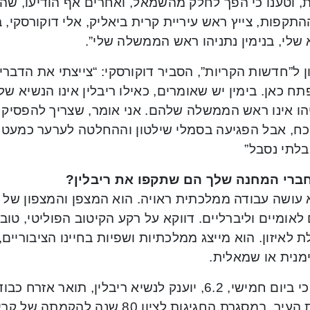
ת, וטענו כי הפך לחלק מהשמאל, ואחרים אף הודיעו, שה
תקפות, צייץ ראש עיריית קרית ביאליק, אלי דוקורסקי, בט
שלי, בנימין נתניהו ראש הממשלה שלי”.
ן ל”חדשות הקריות”, הסביר דוקורסקי: “צייצתי את הדבר
 כאן. בימין יש שאומרים, כאילו ריבלין אינו הנשיא ש
הו אינו ראש הממשלה שלהם. אני אומר, שצריך להפסיק
כח, אבל הפגיעה בסמלי שילטון וההחלטה לערער כמעט ע
בלתי נסבל”
ברי המחנה שלך הם שתקפו את ריבלין?
 עושה עבודה ממלכתית ראויה. הוא המצפן והמצפון של ה
לאומיים וליברליים. דווקא על רקע הקיטוב הפוליטי, טוב 
 לאיזון. הוא מייצג ממלכתיות ושפיות בחיינו הציבוריים
ימנית או שמאלית.
יצויין, כי ביום חמישי, 6.2, יוענק לנשיא ריבלין, תו
מועצת העיר, במסגרת החגיגות לציון 80