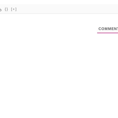
{}
[+]