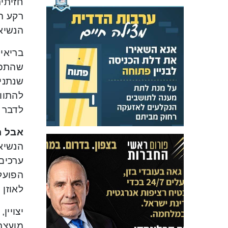
חזיתי
רקע הה
הנשיא 
בריאיו
שהתפתח
שנתני
להתוו
לדבר 
אבל ח
הנשיא
ערכים 
הפועלת
לאוזן 