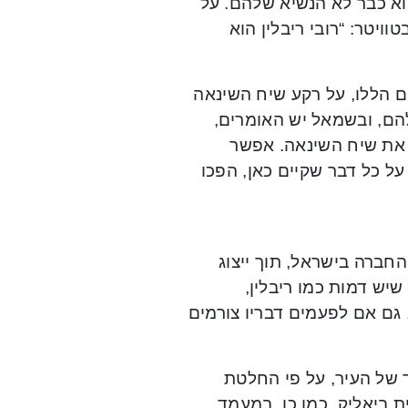
וא כבר לא הנשיא שלהם. על
וויטר: “רובי ריבלין הוא
ים הללו, על רקע שיח השינאה
להם, ובשמאל יש האומרים,
 את שיח השינאה. אפשר
ל כל דבר שקיים כאן, הפכו
חברה בישראל, תוך ייצוג
שיש דמות כמו ריבלין,
, גם אם לפעמים דבריו צורמים
אר אזרח כבוד של העיר, על פי החלטת
 שנה להקמתה של קרית ביאליק. כמו כן, במעמד