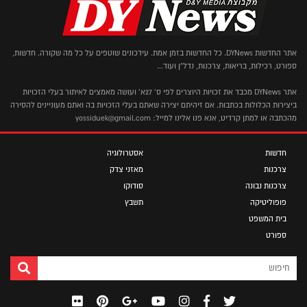
אתר החדשות DYNews. כל החדשות בזמן אמת. עידכונים שוטפים על כל מה שקורה. חדשות,
ספורט, רכילות, בריאות, צרכנות, נדל"ן ועוד...
אתר DYNews מכבד את זכויות היוצרים לפי ס' 27א' ועושה מאמצים לאיתור בעלי הזכויות
ביצירות הכלולות בכתבות. אם זיהיתם יצירה שאתם בעלי הזכויות בה ואתם מעוניינים להסירה
מהכתבה או למתן קרדיט, אנא פנו אלינו למייל: yossiduek@gmail.com
חדשות
אסטרולוגיה
צרכנות
מאזני צדק
צרכנות נבונה
סודוקו
פופוליטיקה
תשבץ
בית המשפט
ספורט