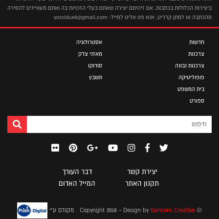
ביצירות הכלולות בכתבות. אם זיהיתם יצירה שאתם בעלי הזכויות בה ואתם מעוניינים להסירה
מהכתבה או למתן קרדיט, אנא פנו אלינו למייל: yossiduek@gmail.com
חדשות
אסטרולוגיה
צרכנות
מאזני צדק
צרכנות נבונה
סודוקו
פופוליטיקה
תשבץ
בית המשפט
ספורט
יצירת קשר
דבר העורך
תקנון האתר
המייל האדום
|
© Copyright 2018 - Design by
Rancom Creative
מקודם ע"י