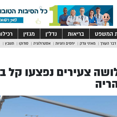
ת המשפט
בריאות
נדל”ן
מגזין
רכילו
דבר העורך
מאזני צדק
יחסים וזוגיות
אסטרולוגיה
סודוקו
תשבץ
שה צעירים נפצעו קל ב
ריה