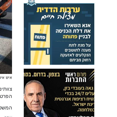
איש איח
צוותים
הפרטי
המשטר