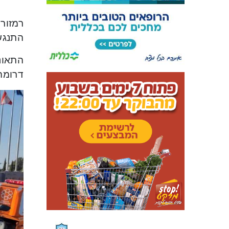
רמזור 
התנגש ברמזור על
דרומה