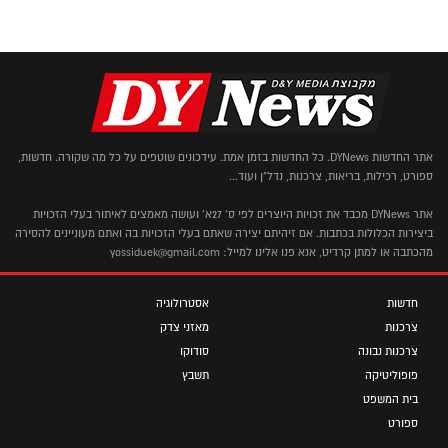
אתר החדשות DYNews. כל החדשות בזמן אמת. עידכונים שוטפים על כל מה שקורה. חדשות,
ספורט, רכילות, בריאות, צרכנות, נדל"ן ועוד...
אתר DYNews מכבד את זכויות היוצרים לפי ס' 27א' ועושה מאמצים לאיתור בעלי הזכויות
ביצירות הכלולות בכתבות. אם זיהיתם יצירה שאתם בעלי הזכויות בה ואתם מעוניינים להסירה
מהכתבה או למתן קרדיט, אנא פנו אלינו למייל: yossiduek@gmail.com
חדשות
אסטרולוגיה
צרכנות
מאזני צדק
צרכנות נבונה
סודוקו
פופוליטיקה
תשבץ
בית המשפט
ספורט