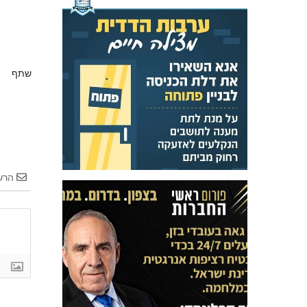
שתף
הרש