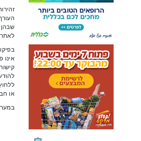
זהירו
שבהן 
לאתר 
בפיקוד
אינו פ
קישורי
להודעו
ללחוץ 
או חב
במערך 