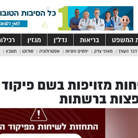
ת המשפט
בריאות
נדל”ן
מגזין
רכילו
דבר העורך
מאזני צדק
יחסים וזוגיות
אסטרולוגיה
סודוקו
תשבץ
ות מזויפות בשם פיקוד 
פצות ברשתות