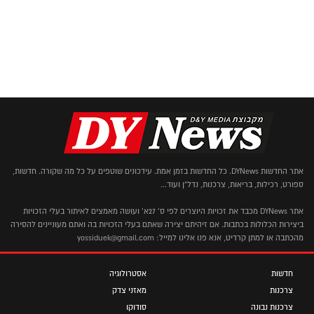
אתר החדשות DYNews. כל החדשות בזמן אמת. עידכונים שוטפים על כל מה שקורה. חדשות,
ספורט, רכילות, בריאות, צרכנות, נדל"ן ועוד...
אתר DYNews מכבד את זכויות היוצרים לפי ס' 27א' ועושה מאמצים לאיתור בעלי הזכויות
ביצירות הכלולות בכתבות. אם זיהיתם יצירה שאתם בעלי הזכויות בה ואתם מעוניינים להסירה
מהכתבה או למתן קרדיט, אנא פנו אלינו למייל: yossiduek@gmail.com
חדשות
אסטרולוגיה
צרכנות
מאזני צדק
צרכנות נבונה
סודוקו