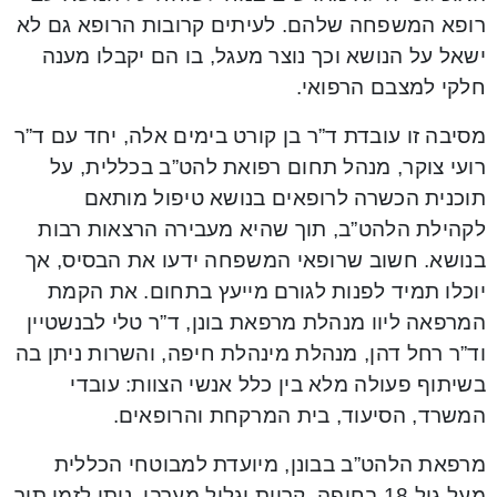
רופא המשפחה שלהם. לעיתים קרובות הרופא גם לא
ישאל על הנושא וכך נוצר מעגל, בו הם יקבלו מענה
חלקי למצבם הרפואי.
מסיבה זו עובדת ד”ר בן קורט בימים אלה, יחד עם ד”ר
רועי צוקר, מנהל תחום רפואת להט”ב בכללית, על
תוכנית הכשרה לרופאים בנושא טיפול מותאם
לקהילת הלהט”ב, תוך שהיא מעבירה הרצאות רבות
בנושא. חשוב שרופאי המשפחה ידעו את הבסיס, אך
יוכלו תמיד לפנות לגורם מייעץ בתחום. את הקמת
המרפאה ליוו מנהלת מרפאת בונן, ד”ר טלי לבנשטיין
וד”ר רחל דהן, מנהלת מינהלת חיפה, והשרות ניתן בה
בשיתוף פעולה מלא בין כלל אנשי הצוות: עובדי
המשרד, הסיעוד, בית המרקחת והרופאים.
מרפאת הלהט”ב בבונן, מיועדת למבוטחי הכללית
מעל גיל 18 בחיפה, קריות וגליל מערבי. ניתן לזמן תור