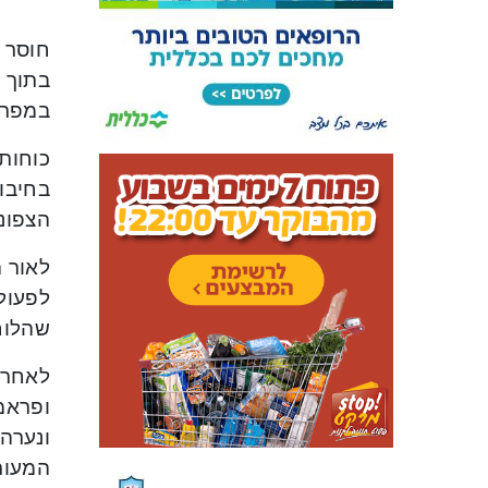
חוסר 
בתוך ש
במפרץ
כוחות 
הצפונ
לאור 
לפעול
שהלוח
לאחר 
המעור