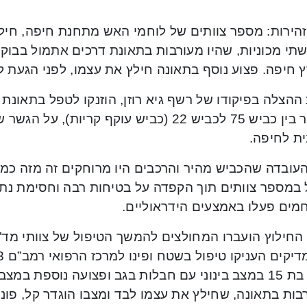
זהירות: מספר צוותים של לוחמי האש מתחנת חיפה, חילצ
תי מכוניות, שהיו מעורבות בתאונת דרכים אתמול בבוק
 חיפה. פצוע נוסף בתאונה חילץ את עצמו, לפני הגעת ל
ההצלה בפיקודו של רשף גיא רוזן, הוזנקו לטפל בתאונת ד
בחיבור בין כביש 75 לכביש 22 (כביש עוקף קרי
ית לחיפה.
העובדה שהכביש מהיר והרכבים היו מרוחקים זה מזה כמ
 במספר צוותים תוך הקפדה על בטיחות רבה וחסימת נתיב
מים פעלו באמצעים הידראוליים.
החילוץ הועברו המחולצים להמשך הטיפול של צוותי מד”
ונערה בת 15 במצב בינוני עם חבלות בגב ופצועה נוספת 
בות בתאונה, שחילץ את עצמו לבד ומצבו הוגדר קל, פונ