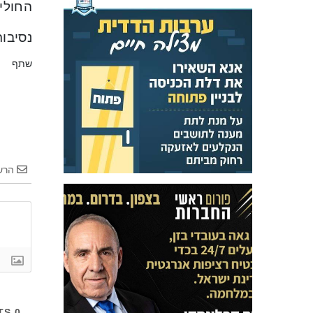
החולים
נסיבו
שתף
הרש
COMMENTS
0