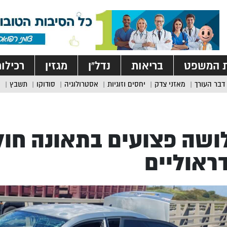
ת המשפט
בריאות
נדל”ן
מגזין
רכילו
דבר העורך
מאזני צדק
יחסים וזוגיות
אסטרולוגיה
סודוקו
תשבץ
שה פצועים בתאונה חול
ראוליים