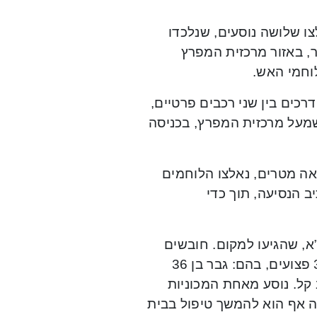
ו שלושה נוסעים, שנלכדו
ר, באזור מרכזית המפרץ
וחמי האש.
רכים בין שני רכבים פרטיים,
ות), על הגשר שמעל מרכזית המפרץ, בכניסה
אה מטרים, נאלצו הלוחמים
 הנסיעה, תוך כדי
א, שהגיעו למקום. חובשים
ופראמדיקים העניקו טיפול בשטח ופינו למרכז הרפואי רמב”ם 3 פצועים, בהם: גבר בן 36
במצב קל. נוסע מאחת המכוניות
ה אף הוא להמשך טיפול בבית