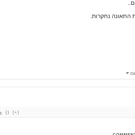
..
ת התאונה נחקרות.
ם
{}
[+]