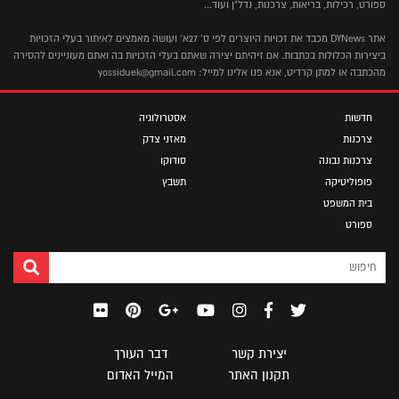
ספורט, רכילות, בריאות, צרכנות, נדל"ן ועוד...
אתר DYNews מכבד את זכויות היוצרים לפי ס' 27א' ועושה מאמצים לאיתור בעלי הזכויות
ביצירות הכלולות בכתבות. אם זיהיתם יצירה שאתם בעלי הזכויות בה ואתם מעוניינים להסירה
מהכתבה או למתן קרדיט, אנא פנו אלינו למייל: yossiduek@gmail.com
חדשות
אסטרולוגיה
צרכנות
מאזני צדק
צרכנות נבונה
סודוקו
פופוליטיקה
תשבץ
בית המשפט
ספורט
יצירת קשר
דבר העורך
תקנון האתר
המייל האדום